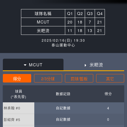
球隊名稱
Q1
Q2
Q3
Q4
MCUT
20
18
7
21
米粑流
11
18
13
21
2025/02/16(日) 19:30
泰山運動中心
MCUT
米粑流
得分
2/3分球
罰球/籃板
其它
球員
數據記錄
得分
(*表先發)
林承翰 #0
自記數據
4
自記數據
0
彭紹齊 #5