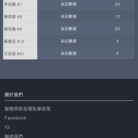
自記數據
24
李冠緯 #7
自記數據
12
陳靖諺 #8
自記數據
23
楊佳融 #9
自記數據
3
蘇庸丞 #12
自記數據
0
尤邑容 #41
關於我們
服務條款及隱私權政策
Facebook
IG
聯絡我們