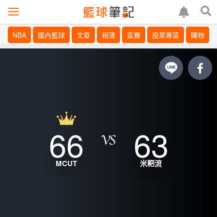
NBA
國內籃球
文章
相簿
盃賽
投票專區
購物
66
63
MCUT
米粑流