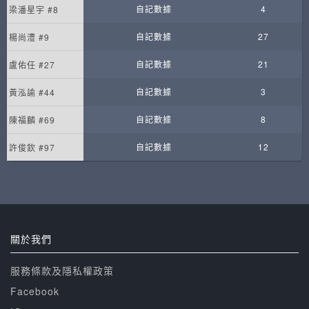
自記數據
4
梁潘星宇 #8
自記數據
27
楊尚澧 #9
自記數據
21
盧佑任 #27
自記數據
3
黃泓諭 #44
自記數據
8
陳福麟 #69
自記數據
12
許俊欽 #97
關於我們
服務條款及隱私權政策
Facebook