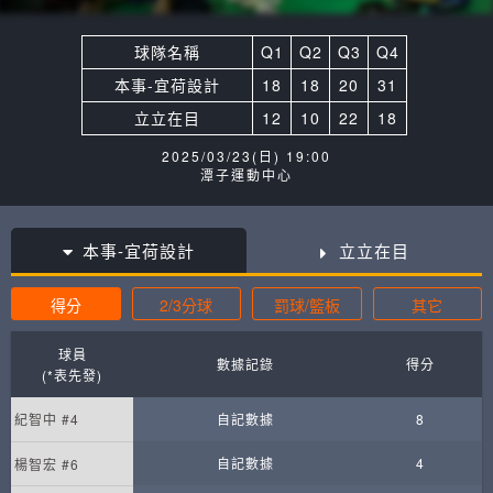
球隊名稱
Q1
Q2
Q3
Q4
本事-宜荷設計
18
18
20
31
立立在目
12
10
22
18
2025/03/23(日) 19:00
潭子運動中心
本事-宜荷設計
立立在目
得分
2/3分球
罰球/籃板
其它
球員
數據記錄
得分
(*表先發)
紀智中 #4
自記數據
8
自記數據
4
楊智宏 #6