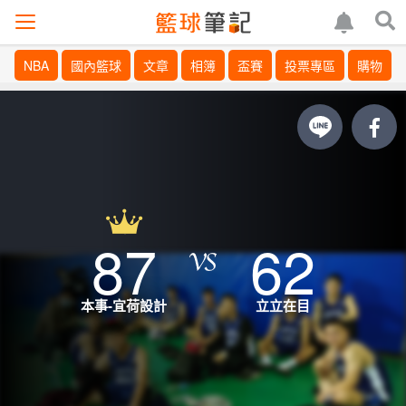
NBA
國內籃球
文章
相簿
盃賽
投票專區
購物
87
62
本事-宜荷設計
立立在目