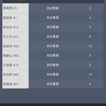
黃國偉 #0
自記數據
2
自記數據
4
顏理安 #1
自記數據
5
張泊舟 #15
自記數據
6
洪上洋 #41
自記數據
13
莫祿羿 #55
自記數據
5
陳慶弘 #69
自記數據
2
王濬豪 #72
自記數據
14
林浩群 #80
自記數據
5
林維俊 #81