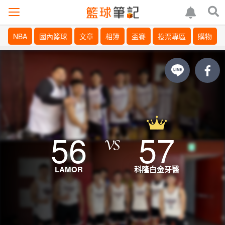
NBA
國內籃球
文章
相簿
盃賽
投票專區
購物
56
57
LAMOR
科隆白金牙醫