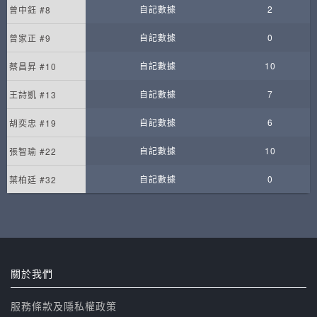
自記數據
2
曾中鈺 #8
自記數據
0
曾家正 #9
自記數據
10
蔡昌昇 #10
自記數據
7
王詩凱 #13
自記數據
6
胡奕忠 #19
自記數據
10
張智瑜 #22
自記數據
0
葉柏廷 #32
關於我們
服務條款及隱私權政策