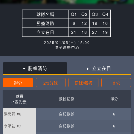
球隊名稱
Q1
Q2
Q3
Q4
勝盛消防
6
12
19
10
立立在目
21
18
27
19
2025/01/05(日) 15:00
潭子運動中心
勝盛消防
立立在目
得分
2/3分球
罰球/籃板
其它
球員
數據記錄
得分
(*表先發)
洪閔軒 #6
自記數據
6
自記數據
6
李堅誌 #7