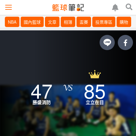
NBA
國內籃球
文章
相簿
盃賽
投票專區
購物
47
85
勝盛消防
立立在目