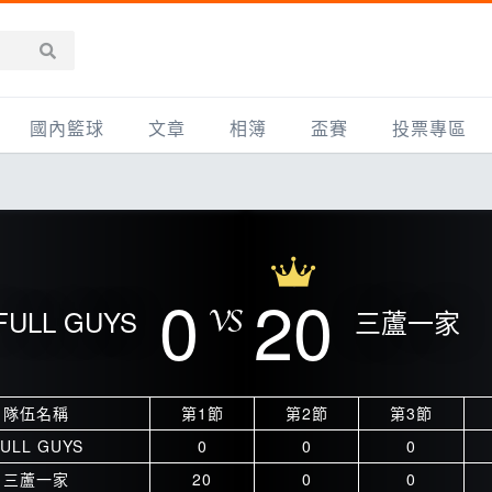
國內籃球
文章
相簿
盃賽
投票專區
新聞報導
全部
IMBC躍動籃球聯盟
精選相簿
DLIVE週末籃球聯賽
台灣職籃
新聞報導
網友相簿
Ding Yu頂煜籃球聯盟
TYGS籃球聯盟
UBA
產品活動
影片專區
SCBL 三重康克斯籃球聯盟
UBL
0
20
FULL GUYS
三蘆一家
HBL
知識分享
SHUBL世新籃球聯盟
SBC輔大超級盃
球鞋開箱
TBL淡水籃球聯盟
ELITE週日籃球聯盟
隊伍名稱
第1節
第2節
第3節
主打專題
三重女子籃球聯盟
TBSL高中
ULL GUYS
0
0
0
淡水豆花聯盟
EMPOWER引爆
三蘆一家
20
0
0