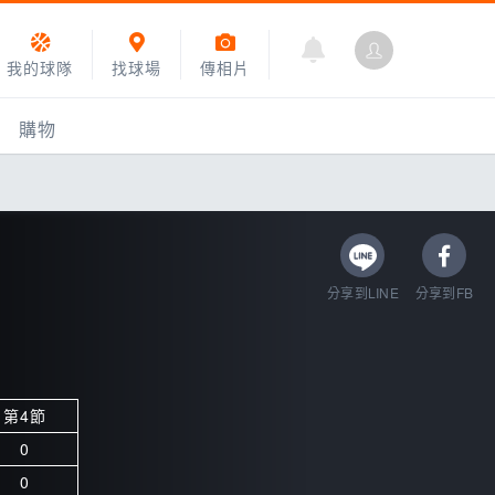
我的球隊
找球場
傳相片
購物
分享到LINE
分享到FB
第4節
乙組小聯盟
0
運動訓練
0