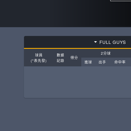
FULL GUYS
2分球
球員
數據
得分
(*表先發)
記錄
進球
出手
命中率