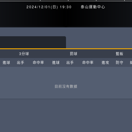
月見山Max League
Rise Basket
2024/12/01(日) 19:30
泰山運動中心
ELITE週六籃球聯盟
屏東國民聯盟
CBC中壢籃球聯盟
大港開打高雄籃球聯盟
Max中壢籃球聯盟
BTC籃球聯盟
3分球
罰球
籃板
ELITE週日籃球聯盟-中壢場
進球
出手
命中率
進球
出手
命中率
進攻
防守
目前沒有數據