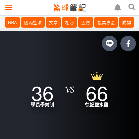
NBA
國內籃球
文章
相簿
盃賽
投票專區
購物
36
66
學長學弟制
徐記鹽水雞