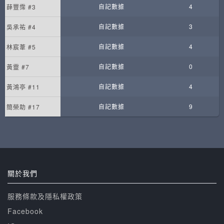
自記數據
4
薛豐霈 #3
自記數據
3
吳承祐 #4
自記數據
4
林宸葦 #5
自記數據
0
黃靈 #7
自記數據
4
黃鴻亭 #11
自記數據
9
簡榮助 #17
關於我們
服務條款及隱私權政策
Facebook