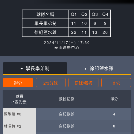
球隊名稱
Q1
Q2
Q3
Q4
學長學弟制
11
10
6
9
徐記鹽水雞
22
11
13
20
2024/11/17(日) 17:30
泰山運動中心
學長學弟制
徐記鹽水雞
得分
2/3分球
罰球/籃板
其它
球員
數據記錄
得分
(*表先發)
陳敬運 #0
自記數據
4
自記數據
8
林曙恆 #2