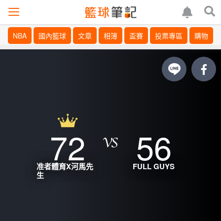
NBA
國內籃球
文章
相簿
盃賽
投票專區
購物
72
56
准者體育X河馬先
FULL GUYS
生