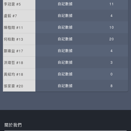
自記數據
11
李冠霆 #5
自記數據
4
盧毅 #7
自記數據
10
陳楷翔 #11
自記數據
20
何柏勳 #13
自記數據
4
鄭雍益 #17
自記數據
3
洪瑋哲 #18
自記數據
0
黃紹均 #18
自記數據
8
張家豪 #20
關於我們