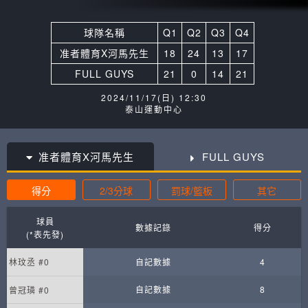
球隊名稱
Q1
Q2
Q3
Q4
准者體育X河馬先生
18
24
13
17
FULL GUYS
21
0
14
21
2024/11/17(日) 12:30
泰山運動中心
准者體育X河馬先生
FULL GUYS
得分
2/3分球
罰球/籃板
其它
球員
數據記錄
得分
(*表先發)
林玟丞 #0
自記數據
4
自記數據
8
曾冠璘 #0