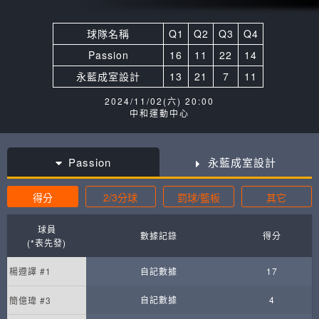
球隊名稱
Q1
Q2
Q3
Q4
Passion
16
11
22
14
永藍成室設計
13
21
7
11
2024/11/02(六) 20:00
中和運動中心
Passion
永藍成室設計
得分
2/3分球
罰球/籃板
其它
球員
數據記錄
得分
(*表先發)
楊遵譯 #1
自記數據
17
自記數據
4
簡億瑋 #3