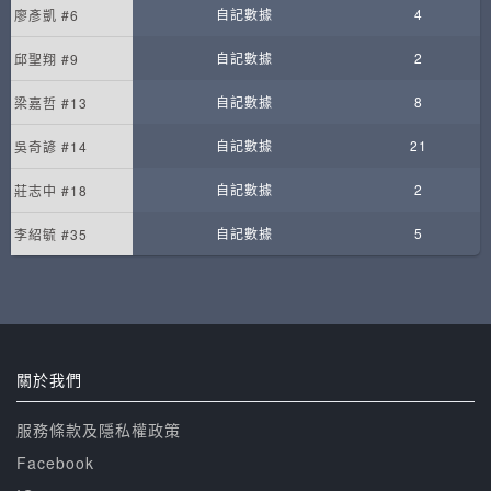
自記數據
4
廖彥凱 #6
自記數據
2
邱聖翔 #9
自記數據
8
梁嘉哲 #13
自記數據
21
吳奇諺 #14
自記數據
2
莊志中 #18
自記數據
5
李紹毓 #35
關於我們
服務條款及隱私權政策
Facebook