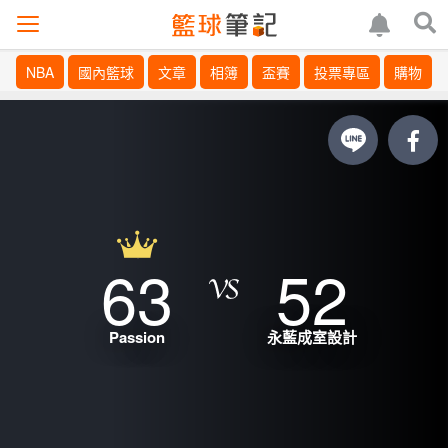
NBA
國內籃球
文章
相簿
盃賽
投票專區
購物
63
52
Passion
永藍成室設計