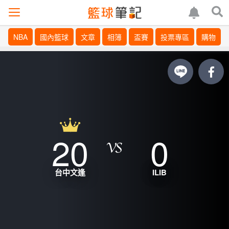
NBA
國內籃球
文章
相簿
盃賽
投票專區
購物
20
0
台中文逢
ILIB