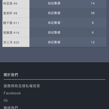
自記數據
14
林昱豪 #6
自記數據
38
姜辰昕 #8
自記數據
8
魏千騏 #11
自記數據
6
張鶴儒 #16
自記數據
12
洪三洋 #20
關於我們
服務條款及隱私權政策
Facebook
IG
聯絡我們