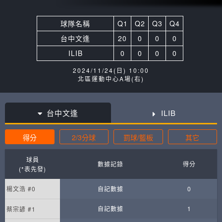
球隊名稱
Q1
Q2
Q3
Q4
台中文逢
20
0
0
0
ILIB
0
0
0
0
2024/11/24(日) 10:00
北區運動中心A場(右)
台中文逢
ILIB
得分
2/3分球
罰球/籃板
其它
球員
數據記錄
得分
(*表先發)
楊文浩 #0
自記數據
0
自記數據
1
蔡宗諺 #1