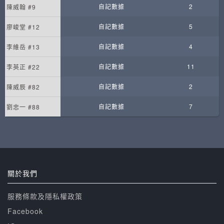
自記數據
2
陳威翰 #9
自記數據
5
廖峻堂 #12
自記數據
4
李維岳 #13
自記數據
11
李英正 #22
自記數據
2
陳威辰 #82
自記數據
7
劉忠一 #88
關於我們
服務條款及隱私權政策
Facebook