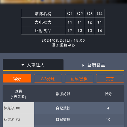
球隊名稱
Q1
Q2
Q3
Q4
大屯社大
11
11
12
11
巨廚食品
17
13
13
14
2024/08/25(日) 15:00
潭子運動中心
大屯社大
巨廚食品
得分
2/3分球
罰球/籃板
其它
球員
數據記錄
得分
(*表先發)
林允祺 #0
自記數據
4
自記數據
10
林冠名 #3