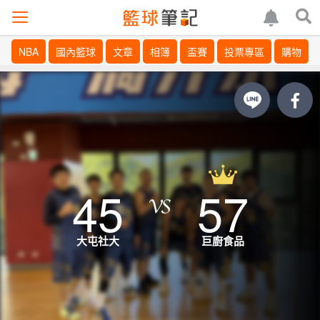
NBA
國內籃球
文章
相簿
盃賽
投票專區
購物
45
57
大屯社大
巨廚食品