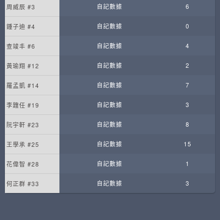
自記數據
6
周威辰 #3
自記數據
0
鍾子迪 #4
自記數據
4
查竣丰 #6
自記數據
2
黃瑜翔 #12
自記數據
7
羅孟凱 #14
自記數據
3
李韙任 #19
自記數據
8
阮宇軒 #23
自記數據
15
王學承 #25
自記數據
1
花偉智 #28
自記數據
3
何正群 #33