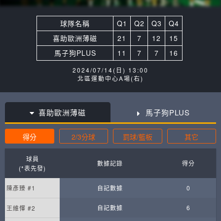
球隊名稱
Q1
Q2
Q3
Q4
喜助歐洲薄磁
21
7
12
15
馬子狗PLUS
11
7
7
16
2024/07/14(日) 13:00
北區運動中心A場(右)
喜助歐洲薄磁
馬子狗PLUS
得分
2/3分球
罰球/籃板
其它
球員
數據記錄
得分
(*表先發)
陳彥臻 #1
自記數據
0
自記數據
6
王維懌 #2