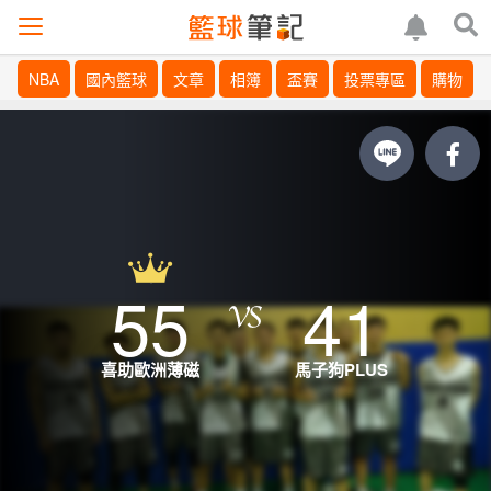
NBA
國內籃球
文章
相簿
盃賽
投票專區
購物
55
41
喜助歐洲薄磁
馬子狗PLUS