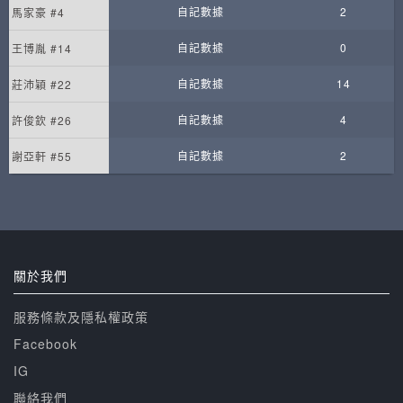
自記數據
2
馬家豪 #4
自記數據
0
王博胤 #14
自記數據
14
莊沛穎 #22
自記數據
4
許俊欽 #26
自記數據
2
謝亞軒 #55
關於我們
服務條款及隱私權政策
Facebook
IG
聯絡我們