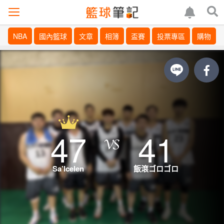
NBA
國內籃球
文章
相簿
盃賽
投票專區
購物
47
41
Sa’Icelen
飯滾ゴロゴロ