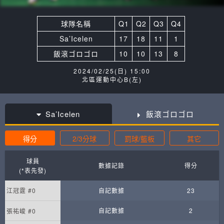
球隊名稱
Q1
Q2
Q3
Q4
Sa’Icelen
17
18
11
1
飯滾ゴロゴロ
10
10
13
8
2024/02/25(日) 15:00
北區運動中心B(左)
Sa’Icelen
飯滾ゴロゴロ
得分
2/3分球
罰球/籃板
其它
球員
數據記錄
得分
(*表先發)
江冠霆 #0
自記數據
23
自記數據
2
張祐峻 #0