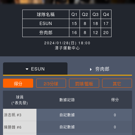
球隊名稱
Q1
Q2
Q3
Q4
ESUN
15
8
18
17
夯肉郎
16
8
12
20
2024/01/28(日) 18:00
潭子運動中心
ESUN
夯肉郎
得分
2/3分球
罰球/籃板
其它
球員
數據記錄
得分
(*表先發)
涂志帆 #3
自記數據
0
自記數據
0
陳勝鋒 #6