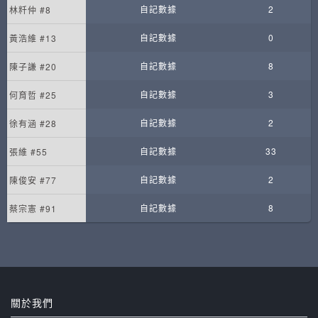
自記數據
2
林粁仲 #8
自記數據
0
黃浩維 #13
自記數據
8
陳子謙 #20
自記數據
3
何育哲 #25
自記數據
2
徐有涵 #28
自記數據
33
張維 #55
自記數據
2
陳俊安 #77
自記數據
8
蔡宗憲 #91
關於我們