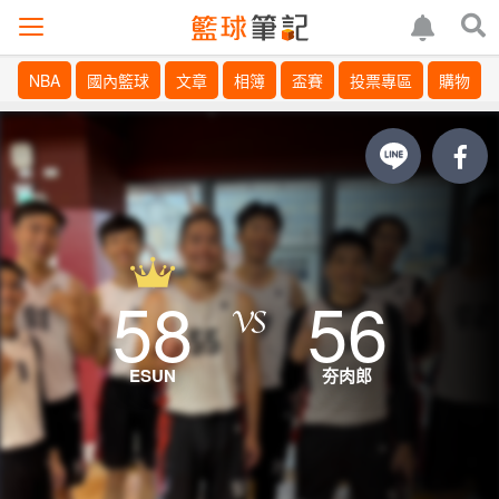
NBA
國內籃球
文章
相簿
盃賽
投票專區
購物
58
56
ESUN
夯肉郎