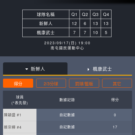
球隊名稱
Q1
Q2
Q3
Q4
新鮮人
12
6
13
13
楓康武士
7
7
10
5
2023/09/17(日) 19:00
南屯國民運動中心
新鮮人
楓康武士
得分
2/3分球
罰球/籃板
其它
球員
數據記錄
得分
(*表先發)
陳穎盛 #1
自記數據
0
自記數據
17
蔡宗樺 #4