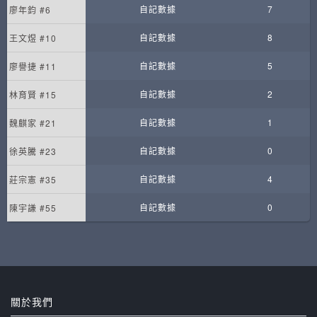
自記數據
7
廖年鈞 #6
自記數據
8
王文煜 #10
自記數據
5
廖譽捷 #11
自記數據
2
林育賢 #15
自記數據
1
魏麒家 #21
自記數據
0
徐英騰 #23
自記數據
4
莊宗憲 #35
自記數據
0
陳宇謙 #55
關於我們