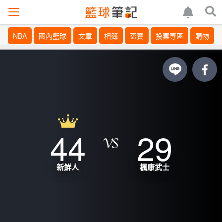
NBA
國內籃球
文章
相簿
盃賽
投票專區
購物
44
29
新鮮人
楓康武士