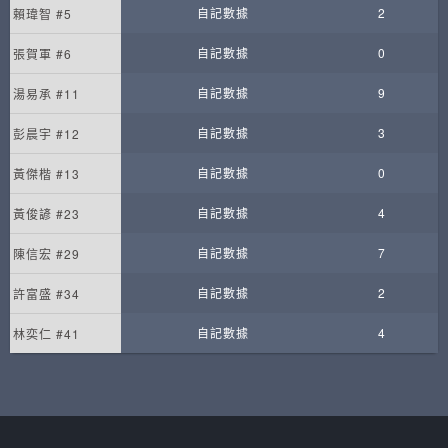
自記數據
2
賴瑋智 #5
自記數據
0
張賀軍 #6
自記數據
9
湯易承 #11
自記數據
3
彭晨宇 #12
自記數據
0
黃傑楷 #13
自記數據
4
黃俊諺 #23
自記數據
7
陳信宏 #29
自記數據
2
許富盛 #34
自記數據
4
林奕仁 #41