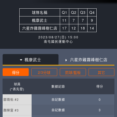
球隊名稱
Q1
Q2
Q3
Q4
楓康武士
11
7
7
9
六星炸雞霧峰樹仁店
17
12
18
14
2023/08/27(日) 15:00
南屯國民運動中心
楓康武士
六星炸雞霧峰樹仁店
得分
2/3分球
罰球/籃板
其它
球員
數據記錄
得分
(*表先發)
鄒兩佑 #2
自記數據
0
自記數據
3
顏榮富 #3