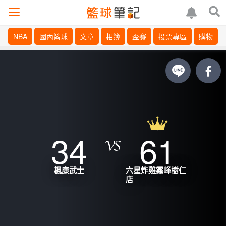
NBA
國內籃球
文章
相簿
盃賽
投票專區
購物
34
61
楓康武士
六星炸雞霧峰樹仁
店