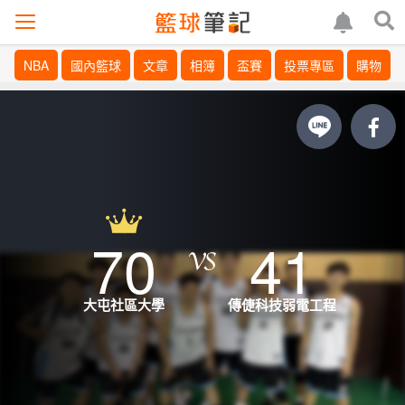
NBA
國內籃球
文章
相簿
盃賽
投票專區
購物
70
41
大屯社區大學
傳倢科技弱電工程