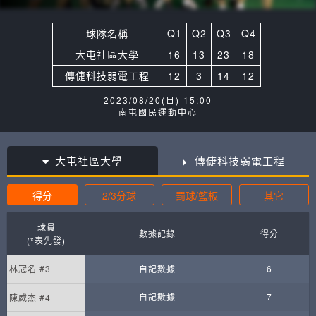
球隊名稱
Q1
Q2
Q3
Q4
大屯社區大學
16
13
23
18
傳倢科技弱電工程
12
3
14
12
2023/08/20(日) 15:00
南屯國民運動中心
大屯社區大學
傳倢科技弱電工程
得分
2/3分球
罰球/籃板
其它
球員
數據記錄
得分
(*表先發)
林冠名 #3
自記數據
6
自記數據
7
陳威杰 #4