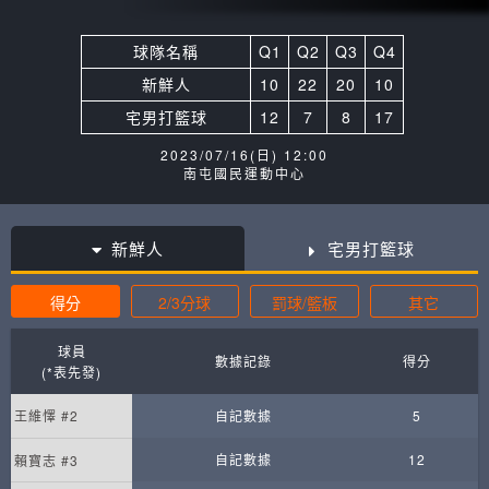
球隊名稱
Q1
Q2
Q3
Q4
新鮮人
10
22
20
10
宅男打籃球
12
7
8
17
2023/07/16(日) 12:00
南屯國民運動中心
新鮮人
宅男打籃球
得分
2/3分球
罰球/籃板
其它
球員
數據記錄
得分
(*表先發)
王維懌 #2
自記數據
5
自記數據
12
賴寶志 #3