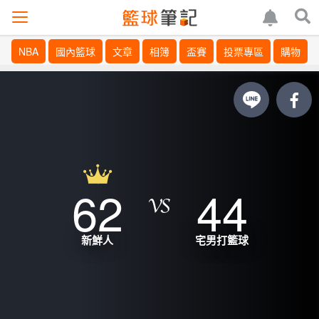
NBA
國內籃球
文章
相簿
盃賽
投票專區
購物
62
44
新鮮人
宅男打籃球