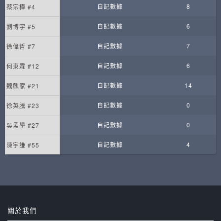
自記數據
8
蔡宗樺 #4
自記數據
6
劉博宇 #5
自記數據
7
徐偉哲 #7
自記數據
6
何東霖 #12
自記數據
14
魏麒家 #21
自記數據
0
徐英騰 #23
自記數據
0
吳孟學 #27
自記數據
4
陳宇謙 #55
關於我們