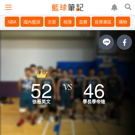
NBA
國內籃球
文章
相簿
盃賽
投票專區
購物
52
46
徐薇英文
學長學帝雉