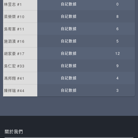
自記數據
0
林昱志 #1
自記數據
8
梁榮桀 #10
自記數據
6
吳宥憲 #11
自記數據
5
施泗濱 #16
自記數據
12
胡家豪 #17
自記數據
9
吳仁宏 #33
自記數據
4
馮邦翔 #41
自記數據
3
陳祥瑞 #44
關於我們