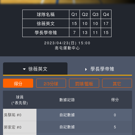
球隊名稱
Q1
Q2
Q3
Q4
徐薇英文
15
10
10
17
學長學帝雉
7
13
11
15
2023/04/23(日) 15:00
南屯運動中心
徐薇英文
學長學帝雉
得分
2/3分球
罰球/籃板
其它
球員
數據記錄
得分
(*表先發)
吳騏祐 #0
自記數據
0
自記數據
5
郭家宏 #0