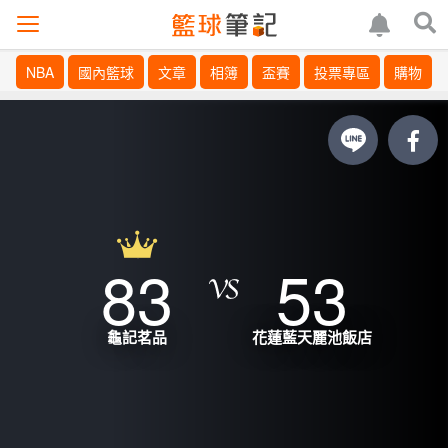
NBA
國內籃球
文章
相簿
盃賽
投票專區
購物
83
53
龜記茗品
花蓮藍天麗池飯店