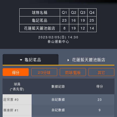
球隊名稱
Q1
Q2
Q3
Q4
龜記茗品
23
16
19
25
花蓮藍天麗池飯店
8
19
12
14
2023/02/05(日) 14:30
泰山運動中心
龜記茗品
花蓮藍天麗池飯店
得分
2/3分球
罰球/籃板
其它
球員
數據記錄
得分
(*表先發)
莊宗憲 #0
自記數據
23
自記數據
9
蔡承軒 #1