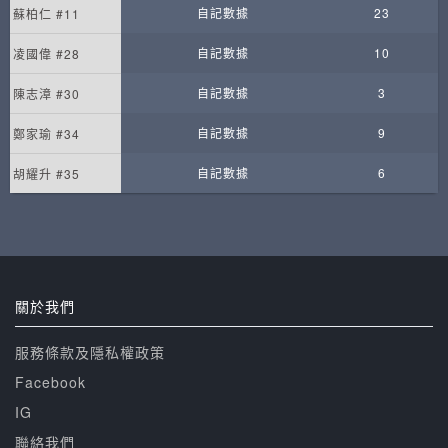
自記數據
23
蘇柏仁 #11
自記數據
10
凌國偉 #28
自記數據
3
陳志漳 #30
自記數據
9
鄭家瑜 #34
自記數據
6
胡耀升 #35
關於我們
服務條款及隱私權政策
Facebook
IG
聯絡我們