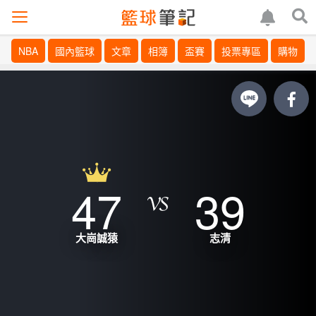
NBA
國內籃球
文章
相簿
盃賽
投票專區
購物
47
39
大崗誠猿
志清