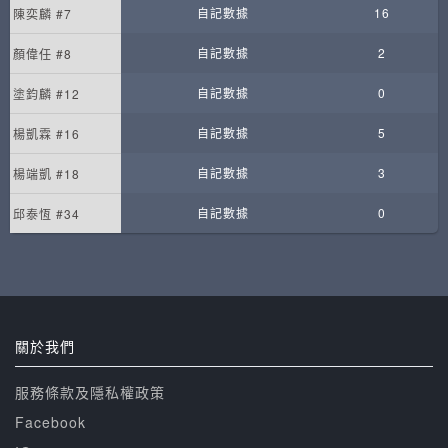
自記數據
16
陳奕麟 #7
自記數據
2
顏偉任 #8
自記數據
0
塗鈞麟 #12
自記數據
5
楊凱霖 #16
自記數據
3
楊端凱 #18
自記數據
0
邱泰恆 #34
關於我們
服務條款及隱私權政策
Facebook