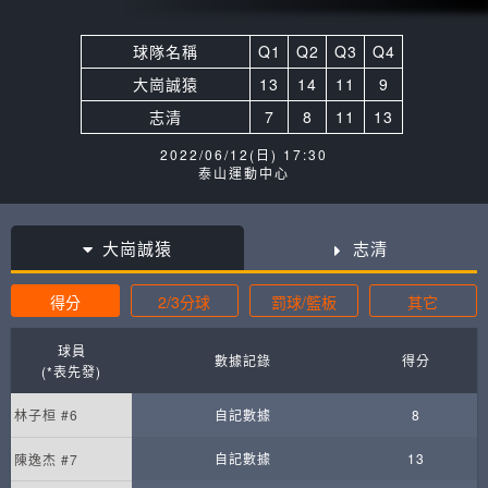
球隊名稱
Q1
Q2
Q3
Q4
大崗誠猿
13
14
11
9
志清
7
8
11
13
2022/06/12(日) 17:30
泰山運動中心
大崗誠猿
志清
得分
2/3分球
罰球/籃板
其它
球員
數據記錄
得分
(*表先發)
林子桓 #6
自記數據
8
自記數據
13
陳逸杰 #7