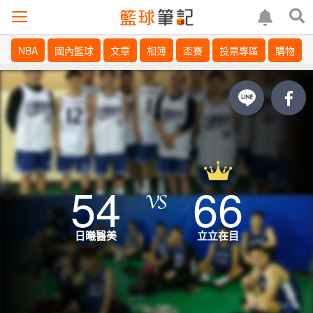
NBA
國內籃球
文章
相簿
盃賽
投票專區
購物
54
66
日曦醫美
立立在目