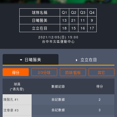
球隊名稱
Q1
Q2
Q3
Q4
日曦醫美
13
21
11
9
立立在目
18
15
16
17
2021/12/05(日) 15:00
台中市北區運動中心
日曦醫美
立立在目
得分
2/3分球
罰球/籃板
其它
球員
數據記錄
得分
(*表先發)
陳酩孔 #1
自記數據
2
自記數據
3
沈韋豪 #3