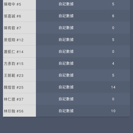
自記數據
5
陳暐中 #5
自記數據
6
張嘉誠 #6
自記數據
0
陳宥叡 #7
自記數據
5
景煜翔 #12
自記數據
0
蕭凱仁 #14
自記數據
4
方彥鈞 #15
自記數據
5
王銘範 #23
自記數據
14
魏煌晉 #25
自記數據
0
林仁道 #37
自記數據
10
林玠融 #56