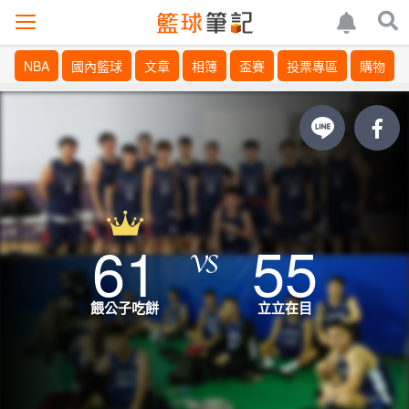
NBA
國內籃球
文章
相簿
盃賽
投票專區
購物
61
55
餵公子吃餅
立立在目