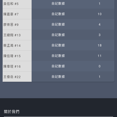
自記數據
1
吳信和 #5
自記數據
10
陳嘉豪 #7
自記數據
4
廖崇恩 #9
自記數據
3
王緯翔 #13
自記數據
18
蔡孟澔 #14
自記數據
11
陳信瑋 #15
自記數據
0
陳韋瑄 #16
自記數據
1
王偉岳 #22
關於我們