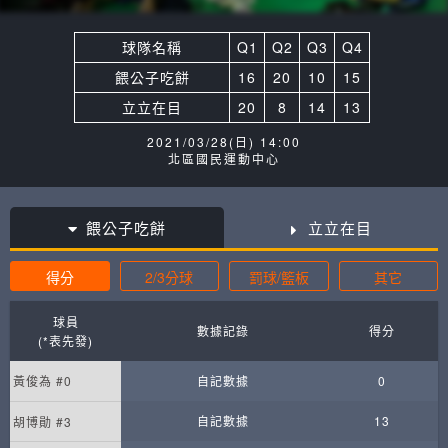
球隊名稱
Q1
Q2
Q3
Q4
餵公子吃餅
16
20
10
15
立立在目
20
8
14
13
2021/03/28(日) 14:00
北區國民運動中心
餵公子吃餅
立立在目
得分
2/3分球
罰球/籃板
其它
球員
數據記錄
得分
(*表先發)
黃俊為 #0
自記數據
0
自記數據
13
胡博勛 #3