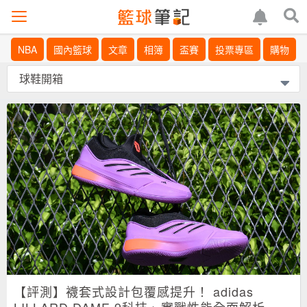
NBA
國內籃球
文章
相簿
盃賽
投票專區
購物
【評測】襪套式設計包覆感提升！ adidas