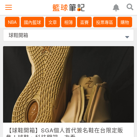
NBA
國內籃球
文章
相簿
盃賽
投票專區
購物
【球鞋開箱】SGA個人首代簽名鞋在台限定販