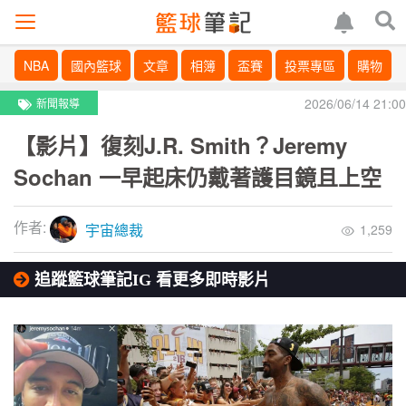
NBA
國內籃球
文章
相簿
盃賽
投票專區
購物
2026/06/14 21:00
新聞報導
【影片】復刻J.R. Smith？Jeremy
Sochan 一早起床仍戴著護目鏡且上空
作者:
宇宙總裁
1,259
追蹤籃球筆記IG 看更多即時影片