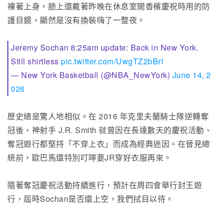
裸著上身，臉上還戴著昨晚在休息室開香檳慶祝時用的防
護目鏡，顯然是沒有換裝嗨了一整夜。
Jeremy Sochan 8:25am update: Back in New York.
Still shirtless
pic.twitter.com/UwgTZ2bBrI
— New York Basketball (@NBA_NewYork)
June 14, 2
026
歷史總是驚人地相似。在 2016 年克里夫蘭騎士隊逆轉奪
冠後，神射手 J.R. Smith 就曾因在長達數天的慶祝活動、
奪冠遊行都堅持「不穿上衣」而成為經典迷因。在晉見總
統前，歐巴馬還特別叮嚀要JR穿好衣服再來。
隨著奪冠慶祝活動持續進行，預計在周四會舉行封王遊
行，屆時Sochan是否還上空，我們拭目以待。