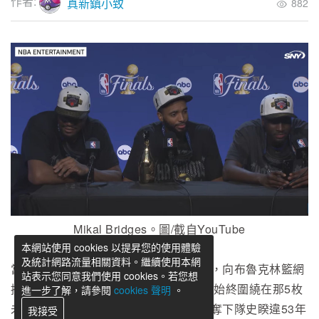
作者:
真新鎮小致
882
Mikal Bridges。圖/截自YouTube
本網站使用 cookies 以提昇您的使用體驗
及統計網路流量相關資料。繼續使用本網
當紐約尼克先前用震撼聯盟的交易代價，向布魯克林籃網
站表示您同意我們使用 cookies。若您想
換來Mikal Bridges時，外界最大的討論始終圍繞在那5枚
進一步了解，請參閱
cookies 聲明
。
未來首輪選秀權上。如今隨著尼克成功奪下隊史睽違53年
我接受