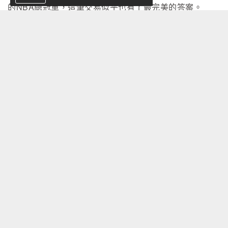
的NBA總冠軍，這筆交易似乎也有了最完美的答案。
Bridges加盟尼克的首個賽季並非一帆風順。例行賽期間
他的表現起伏不定，也曾成為球迷批評的對象。然而進入
季後賽後，Bridges逐漸展現自己的價值，不僅在攻防兩
端扮演關鍵角色，更成為尼克一路挺進總冠軍的重要功
臣。
總冠軍賽第5戰封王之夜，Bridges攻下全隊次高14分，
10投5中外帶2籃板與4助攻，幫助尼克以94比90擊敗聖安
東尼奧馬刺，系列賽4比1封王。
賽後當Bridges捧起Larry O'Brien Trophy走進球員通道
時，現場尼克球迷高喊著一句近年來圍繞他最具代表性的
口號「F**k them picks！」，這句話意指「X的那些選秀
權」，象徵球迷認為只要能換來總冠軍，一切代價都值