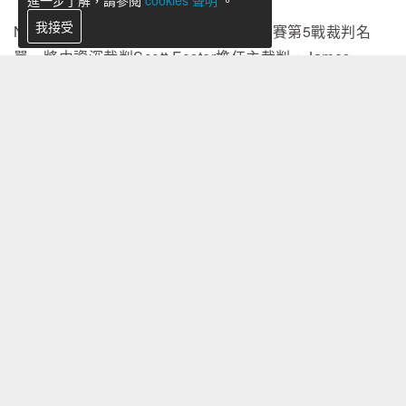
進一步了解，請參閱
cookies 聲明
。
我接受
NBA官方今（14）日公布總冠軍賽系列賽第5戰裁判名
單，將由資深裁判Scott Foster擔任主裁判，James
Capers擔任裁判，Tyler Ford擔任副裁判，Mitchell Ervin
則擔任候補裁判。
本屆總冠軍賽開打前聯盟共挑選12名裁判執法系列賽，而
現年59歲的Scott Foster資歷最為深厚，這也是他生涯第
19度獲選執法NBA總冠軍賽。自1994-95賽季進入NBA執
法體系以來，Foster已成為聯盟最具代表性的裁判之一。
Scott Foster has been named crew chief for Knicks'
potential NBA Finals clincher vs. Spurs in Game 5
pi
c.twitter.com/hvAJyfGjZs
— Bleacher Report (@BleacherReport)
June 13, 2026