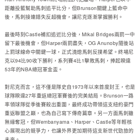
距離投籃幫助馬刺追平比分，但Brunson關鍵上籃命中
後，馬刺接連錯失反超機會，讓尼克逐漸掌握勝利。
最後時刻Castle補扣追近比分後，Mikal Bridges兩罰一中
留下最後機會，但Harper兩罰盡失，OG Anunoby隨後站
上罰球線命中關鍵一球，正式澆熄馬刺反撲希望。終場尼
克以94比90收下勝利，系列賽4比1擊敗馬刺，捧起睽違
53年的NBA總冠軍金盃。
對尼克而言，這不僅是隊史自1973年以來首度封王，也是
球隊睽違27年重返總冠軍賽後的完美結局。Brunson一路
率領球隊從季後賽殺出重圍，最終成功帶領這支紐約豪門
重返聯盟之巔，也為自己寫下傳奇篇章。另一方面馬刺雖
無緣奪冠，但Wembanyama、Harper、Castle等年輕核
心展現出的競爭力，也讓外界更加期待這支新世代勁旅的
未來。