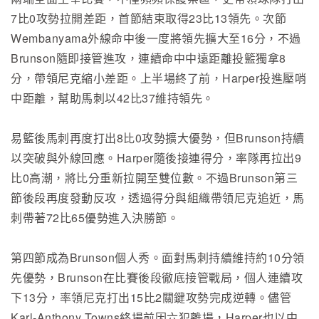
7比0攻勢拉開差距，首節結束取得23比13領先。次節
Wembanyama外線命中後一度將領先擴大至16分，不過
Brunson隨即接管進攻，連續命中中遠距離投籃獨拿8
分，帶領尼克縮小差距。上半場終了前，Harper投進壓哨
中距離，幫助馬刺以42比37維持領先。
易籃後馬刺再度打出8比0攻勢擴大優勢，但Brunson持續
以突破與外線回應。Harper隨後接連得分，率隊再拉出9
比0高潮，將比分重新拉開至雙位數。不過Brunson第三
節後段再度發動反攻，透過得分與組織帶領尼克追近，馬
刺帶著72比65優勢進入決勝節。
第四節成為Brunson個人秀。面對馬刺持續維持約10分領
先優勢，Brunson在比賽後段徹底接管戰局，個人連續攻
下13分，率領尼克打出15比2關鍵攻勢完成逆轉。儘管
Karl-Anthony Towns終場前因六犯離場，Harper也以中