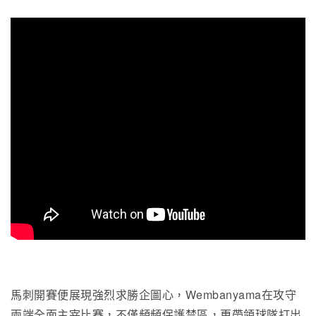
馬刺開賽便展現強烈求勝企圖心，Wembanyama在攻守
兩端全面主宰比賽，不僅頻頻保護禁區，更帶領球隊打出