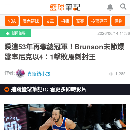
NBA
國內籃球
文章
相簿
盃賽
投票專區
購物
2026/06/14 11:36
新聞報導
睽違53年再奪總冠軍！Brunson末節爆
發率尼克以4：1擊敗馬刺封王
作者:
真新鎮小致
1,285
追蹤籃球筆記IG 看更多即時影片