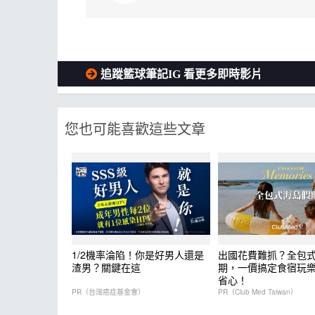
追蹤籃球筆記IG 看更多即時影片
您也可能喜歡這些文章
1/2機率淪陷！你是好男人還是
出國花費難抓？全包
渣男？關鍵在這
期，一價搞定食宿玩
省心！
PR（台灣癌症基金會）
PR（Club Med Taiwan）