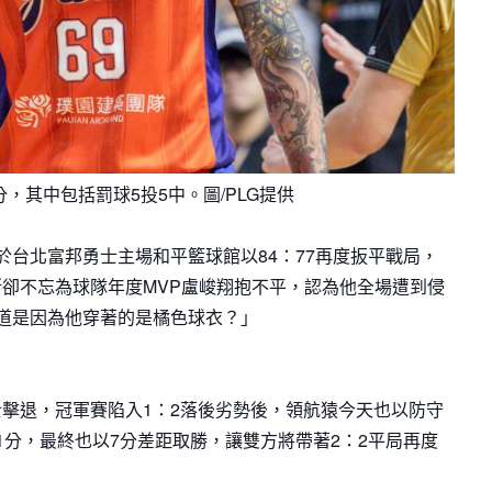
分，其中包括罰球5投5中。圖/PLG提供
於台北富邦勇士主場和平籃球館以84：77再度扳平戰局，
卻不忘為球隊年度MVP盧峻翔抱不平，認為他全場遭到侵
道是因為他穿著的是橘色球衣？」
擊退，冠軍賽陷入1：2落後劣勢後，領航猿今天也以防守
1分，最終也以7分差距取勝，讓雙方將帶著2：2平局再度