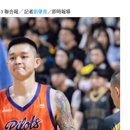
月見山Max League
Rise Basket
13
聯合報／ 記者
劉肇育
／即時報導
ELITE週六籃球聯盟
屏東國民聯盟
CBC中壢籃球聯盟
大港開打高雄籃球聯盟
Max中壢籃球聯盟
BTC籃球聯盟
ELITE週日籃球聯盟-中壢場