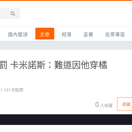
國內籃球
文章
相簿
盃賽
投票專區
新聞報導
全部
IMBC躍動籃球聯盟
精選相簿
DLIVE週末籃球聯賽
5罰 卡米諾斯：難道因他穿橘
台灣職籃
新聞報導
網友相簿
Ding Yu頂煜籃球聯盟
TYGS籃球聯盟
UBA
產品活動
影片專區
SCBL 三重康克斯籃球聯盟
UBL
HBL
知識分享
SHUBL世新籃球聯盟
SBC輔大超級盃
1,121次點閱
球鞋開箱
TBL淡水籃球聯盟
ELITE週日籃球聯盟
0
收藏
人收藏
主打專題
三重女子籃球聯盟
TBSL高中
淡水豆花聯盟
EMPOWER引爆