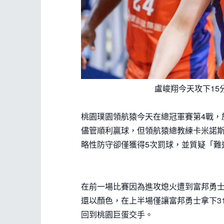
盧峻翔今天攻下15
桃園璞園領航猿今天在總冠軍賽第4戰，
儘管順利贏球，但領航猿總教練卡米諾斯
略性防守卻僅獲得5次罰球，並質疑「難
在前一場比賽因為進攻熄火遭到富邦勇士
還以顏色，在上半場僅讓富邦勇士拿下3
回到桃園巨蛋交手。