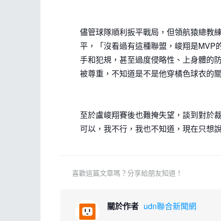
儘管球隊順利扳平戰局，但領航猿總教練
平，「沒看過有這種聯盟，峻翔是MVP
手和犯規，甚至過度侵略性、上身體的
被尊重，不知道是不是他穿橘色球衣的
至於盧峻翔賽後也難掩失望，談到對於
可以，我不行，我也不知道，現在只想
喜歡這篇文章嗎？分享給朋友知道！
關於作者
udn聯合新聞網