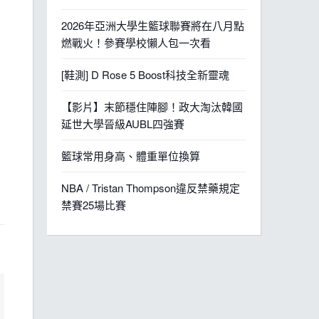
2026年亞洲大學生籃球聯賽將在八月點
燃戰火！參賽學校懶人包一次看
[鞋測] D Rose 5 Boost科技全新靈魂
【影片】末節穩住陣腳！政大淘汰韓國
延世大學晉級AUBL四強賽
籃球常用身高、體重單位換算
NBA / Tristan Thompson違反禁藥規定
禁賽25場比賽