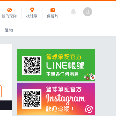
我的球隊
找球場
傳相片
購物
乙組小聯盟
運動訓練