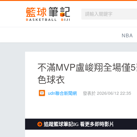
籃球筆記
NBA
最新資訊
不滿MVP盧峻翔全場僅
新聞報導
色球衣
賽程
戰績排名
udn聯合新聞網
發表於 2026/06/12 22:35
球隊資訊
追蹤籃球筆記IG 看更多即時影片