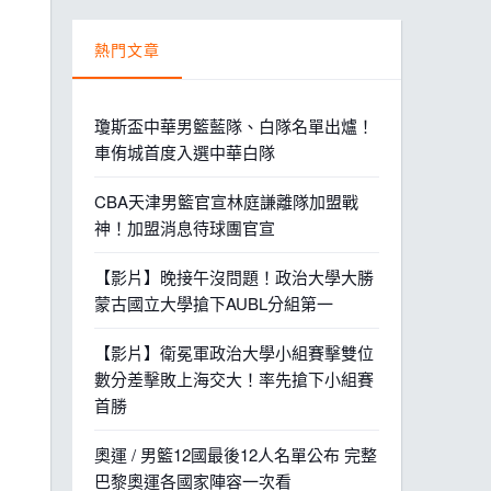
熱門文章
瓊斯盃中華男籃藍隊、白隊名單出爐！
車侑城首度入選中華白隊
CBA天津男籃官宣林庭謙離隊加盟戰
神！加盟消息待球團官宣
【影片】晚接午沒問題！政治大學大勝
蒙古國立大學搶下AUBL分組第一
【影片】衛冕軍政治大學小組賽擊雙位
數分差擊敗上海交大！率先搶下小組賽
首勝
奧運 / 男籃12國最後12人名單公布 完整
巴黎奧運各國家陣容一次看