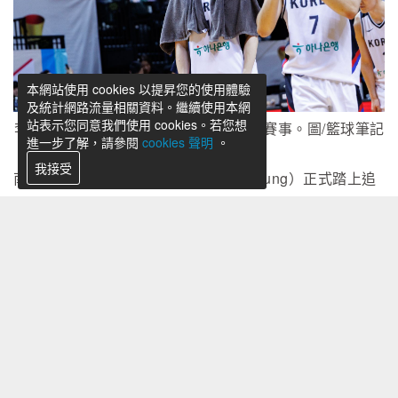
本網站使用 cookies 以提昇您的使用體驗
及統計網路流量相關資料。繼續使用本網
站表示您同意我們使用 cookies。若您想
李賢重將缺席世界盃亞洲區第三窗口期賽事。圖/籃球筆記
進一步了解，請參閱
cookies 聲明
。
我接受
南韓男籃當家球星李賢重（Lee Hyun-jung）正式踏上追
逐NBA夢想的新挑戰，韓國籃球協會今（12）日宣布，李
賢重將於25日前往美國參加NBA夏季聯賽，因此將缺席7
月3日及6日舉行的2027年FIBA世界盃亞洲區資格賽第三
窗口期賽事，包括對上中華隊與日本隊的兩場比賽。
根據韓國籃球協會說明，李賢重目前已進駐鎮川國家隊訓
練中心參與集訓，並將持續隨隊訓練至19日，之後啟程前
往美國。待夏季聯賽行程結束後，他將重新回到國家隊報