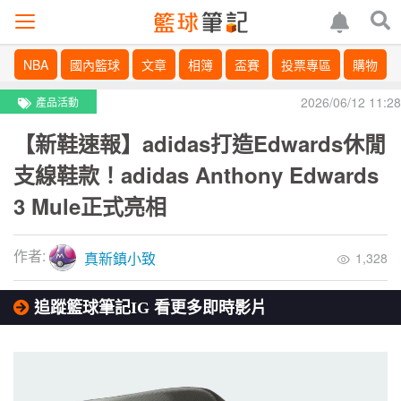
NBA
國內籃球
文章
相簿
盃賽
投票專區
購物
2026/06/12 11:28
產品活動
【新鞋速報】adidas打造Edwards休閒
支線鞋款！adidas Anthony Edwards
3 Mule正式亮相
作者:
真新鎮小致
1,328
追蹤籃球筆記IG 看更多即時影片