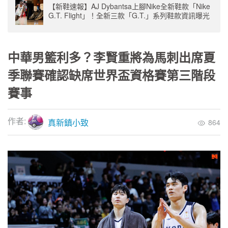
【新鞋速報】AJ Dybantsa上腳Nike全新鞋款「Nike
G.T. Flight」！全新三款「G.T.」系列鞋款資訊曝光
中華男籃利多？李賢重將為馬刺出席夏
季聯賽確認缺席世界盃資格賽第三階段
賽事
作者:
真新鎮小致
864