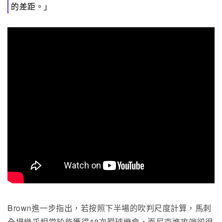
的差距。」
Brown進一步指出，若按照下半場的吹判尺度計算，馬刺
全場幾乎相當於能獲得48次罰球機會，而尼克進攻端卻很