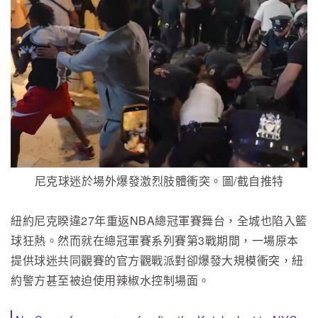
尼克球迷於場外爆發激烈肢體衝突。圖/截自推特
紐約尼克睽違27年重返NBA總冠軍賽舞台，全城也陷入籃
球狂熱。然而就在總冠軍賽系列賽第3戰期間，一場原本
提供球迷共同觀賽的官方觀戰派對卻爆發大規模衝突，紐
約警方甚至被迫使用辣椒水控制場面。