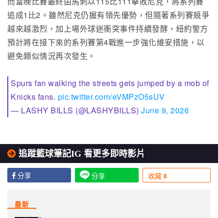
而當晚比賽最終由馬刺以115比111擊敗尼克，將系列賽
追成1比2。雖然尼克仍握有領先優勢，但隨著系列賽競爭
越來越激烈，加上場外球迷衝突事件持續發酵，紐約警方
預計將在接下來的系列賽第4戰進一步強化維安措施，以
避免類似情況再次發生。
Spurs fan walking the streets gets jumped by a mob of
Knicks fans.
pic.twitter.com/eVMPzO5sUV
— LASHY BILLS (@LASHYBILLS)
June 9, 2026
追蹤籃球筆記IG 看更多即時影片
分享
分享
收藏
0
最新