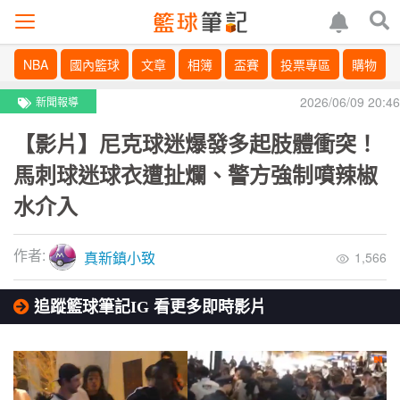
NBA
國內籃球
文章
相簿
盃賽
投票專區
購物
2026/06/09 20:46
新聞報導
【影片】尼克球迷爆發多起肢體衝突！
馬刺球迷球衣遭扯爛、警方強制噴辣椒
水介入
作者:
真新鎮小致
1,566
追蹤籃球筆記IG 看更多即時影片