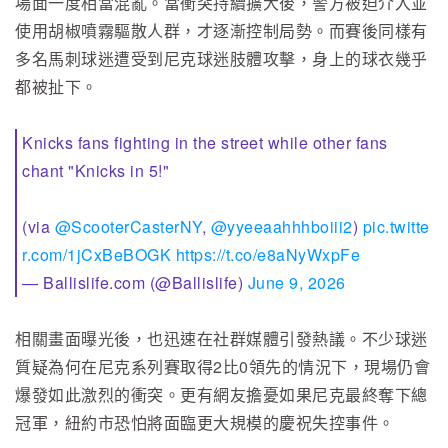
場面一度相當混亂。當衝突持續擴大後，警方被迫介入並
使用胡椒噴霧驅散人群，才逐漸控制局勢。而賽後同樣有
多名馬刺球迷遭受到尼克球迷肢體攻擊，身上的球衣幾乎
都被扯下。
Knicks fans fighting in the street while other fans
chant "Knicks in 5!"
(via
@ScooterCasterNY
,
@yyeeaahhhboiii2
)
pic.twitte
r.com/1jCxBeBOGK
https://t.co/e8aNyWxpFe
— Ballislife.com (@Ballislife)
June 9, 2026
相關畫面曝光後，也迅速在社群媒體引發熱議。不少球迷
質疑為何在尼克系列賽取得2比0領先的情況下，現場仍會
爆發如此激烈的衝突。更有網友擔憂如果尼克最終奪下總
冠軍，紐約市恐怕將面臨更大規模的慶祝失控事件。