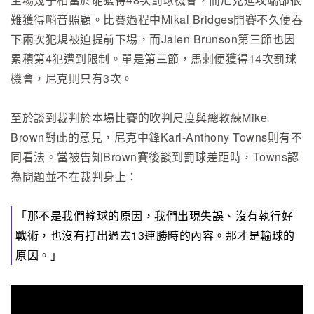
難獲得哨音照顧。比賽過程中Mikal Bridges開賽不久便吞
下兩次犯規被迫提前下場，而Jalen Brunson第三節也因
累積第4犯遭到限制。單是第三節，馬刺便獲得14次罰球
機會，尼克則只有3次。
至於談到裁判於本場比賽的吹判尺度與總教練Mike
Brown對此的意見，尼克中鋒Karl-Anthony Towns則有不
同看法。當被告知Brown賽後談到罰球差距時，Towns認
為問題並不在裁判身上：
「那不是我們輸球的原因，我們出現失誤、沒有執行好
戰術，也沒有打出過去13連勝時的內容。那才是輸球的
原因。」