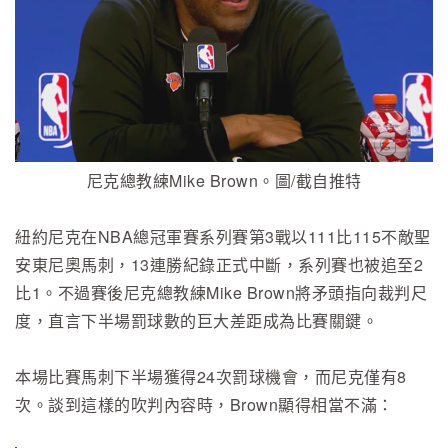
尼克總教練Mike Brown。圖/截自推特
紐約尼克在NBA總冠軍賽系列賽第3戰以111比115不敵聖
安東尼奧馬刺，13連勝紀錄正式中斷，系列賽也被追至2
比1。不過賽後尼克總教練Mike Brown將矛頭指向裁判尺
度，直言下半場罰球數的巨大差距成為比賽關鍵。
本場比賽馬刺下半場獲得24次罰球機會，而尼克僅有8
次。談到這樣的吹判內容時，Brown顯得相當不滿：