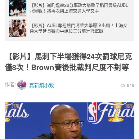
【影片】謝昀達轟26分率政大擊敗早稻田晉級AUBL
冠軍戰！將再次與上海交通大學交手
【影片】AUBL奪冠熱門清華大學爆冷出局！上海交
通大學延長賽命中絕殺三分前進冠軍戰
【影片】馬刺下半場獲得24次罰球尼克
僅8次！Brown賽後批裁判尺度不對等
作者:
真新鎮小致
848