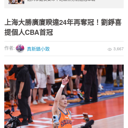
上海大勝廣廈睽違24年再奪冠！劉錚喜
提個人CBA首冠
作者:
真新鎮小致
3,667