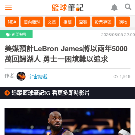
NBA
國內籃球
文章
相簿
盃賽
投票專區
購物
2026/06/05 22:00
新聞報導
美媒預計LeBron James將以兩年5000
萬回歸湖人 勇士一困境難以追求
作者:
宇宙總裁
1,919
追蹤籃球筆記IG 看更多即時影片