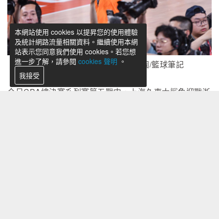
本網站使用 cookies 以提昇您的使用體驗
及統計網路流量相關資料。繼續使用本網
站表示您同意我們使用 cookies。若您想
進一步了解，請參閱
cookies 聲明
。
劉錚奪下個人CBA首座冠軍。圖/籃球筆記
我接受
今日CBA總決賽系列賽第五戰中，上海久事大鯊魚迎戰浙
江廣廈猛獅的比賽中，上海在上半場與廣廈打出相當拉鋸
的比賽。不過下半場靠著團隊戰力的優異配合，最終在末
節將比分差徹底拉開，終場以103-82擊敗對手，系列賽以
4-1拿下睽違24年的CBA隊史第二冠。