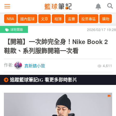
NBA
國內籃球
文章
相簿
盃賽
投票專區
購物
2026/02/17 19:28
球鞋開箱
【開箱】一次帥完全身！Nike Book 2
鞋款、系列服飾開箱一次看
作者:
真新鎮小致
4,611
追蹤籃球筆記IG 看更多即時影片