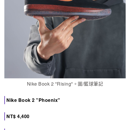
Nike Book 2 "Rising"。圖/籃球筆記
Nike Book 2 "Phoenix"
NT$ 4,400