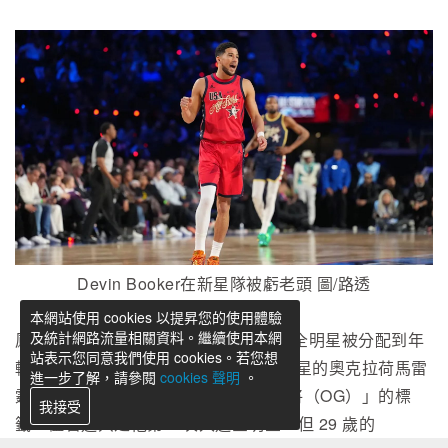
Devin Booker在新星隊被虧老頭 圖/路透
本網站使用 cookies 以提昇您的使用體驗
及統計網路流量相關資料。繼續使用本網
鳳凰城太陽隊球星 Devin Booker 獲選全明星被分配到年
站表示您同意我們使用 cookies。若您想
輕的美國星隊，他隨即被首次入選全明星的奧克拉荷馬雷
進一步了解，請參閱
cookies 聲明
。
霆隊 Chet Holmgren 等人貼上了「老將（OG）」的標
我接受
籤。儘管這只是他第 5 次入選全明星，但 29 歲的