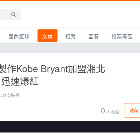
國內籃球
文章
相簿
盃賽
投票專區
新聞報導
全部
IMBC躍動籃球聯盟
精選相簿
DLIVE週末籃球聯賽
Kobe Bryant加盟湘北
台灣職籃
新聞報導
網友相簿
Ding Yu頂煜籃球聯盟
TYGS籃球聯盟
片迅速爆紅
UBA
產品活動
影片專區
SCBL 三重康克斯籃球聯盟
UBL
HBL
知識分享
SHUBL世新籃球聯盟
SBC輔大超級盃
,521次點閱
球鞋開箱
TBL淡水籃球聯盟
ELITE週日籃球聯盟
0
收藏
人收藏
主打專題
三重女子籃球聯盟
TBSL高中
淡水豆花聯盟
EMPOWER引爆