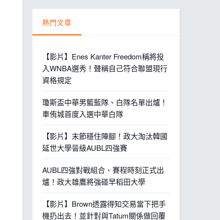
熱門文章
【影片】Enes Kanter Freedom稱將投
入WNBA選秀！聲稱自己符合聯盟現行
資格規定
瓊斯盃中華男籃藍隊、白隊名單出爐！
車侑城首度入選中華白隊
【影片】末節穩住陣腳！政大淘汰韓國
延世大學晉級AUBL四強賽
AUBL四強對戰組合、賽程時刻正式出
爐！政大雄鷹將強碰早稻田大學
【影片】Brown透露得知交易當下把手
機扔出去！並針對與Tatum關係做回覆