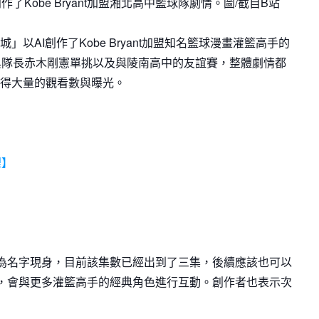
了Kobe Bryant加盟湘北高中籃球隊劇情。圖/截自B站
冰城」以AI創作了Kobe Bryant加盟知名籃球漫畫灌籃高手的
與隊長赤木剛憲單挑以及與陵南高中的友誼賽，整體劇情都
上獲得大量的觀看數與曝光。
】
哩】
】
大」作為名字現身，目前該集數已經出到了三集，後續應該也可以
ant，會與更多灌籃高手的經典角色進行互動。創作者也表示次
。