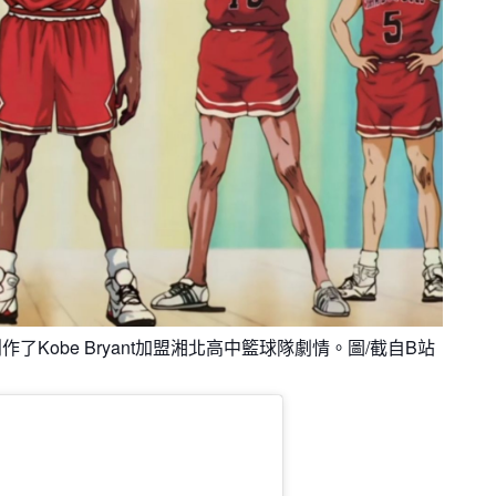
了Kobe Bryant加盟湘北高中籃球隊劇情。圖/截自B站