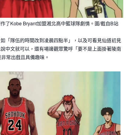
了Kobe Bryant加盟湘北高中籃球隊劇情。圖/截自B站
，如「隊伍的時間改到凌晨四點半」，以及可看見仙道初見
ant跟他表示說中文就可以，還有場邊觀眾驚呼「要不是上面掛著陵南
是非常出戲且具備趣味。