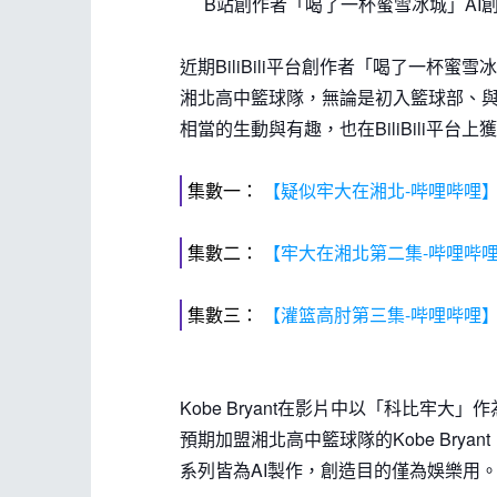
B站創作者「喝了一杯蜜雪冰城」AI創作
近期BiliBili平台創作者「喝了一杯蜜雪
湘北高中籃球隊，無論是初入籃球部、
相當的生動與有趣，也在BiliBili平台
集數一：
【疑似牢大在湘北-哔哩哔哩
集數二：
【牢大在湘北第二集-哔哩哔
集數三：
【灌篮高肘第三集-哔哩哔哩
Kobe Bryant在影片中以「科比牢
預期加盟湘北高中籃球隊的Kobe Bry
系列皆為AI製作，創造目的僅為娛樂用