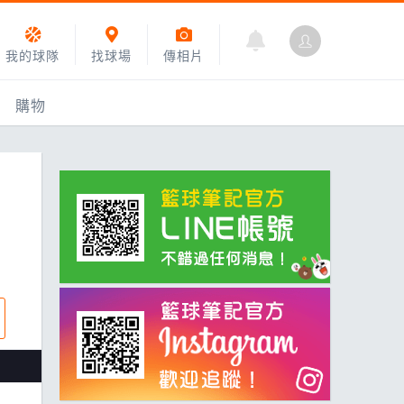
我的球隊
找球場
傳相片
購物
乙組小聯盟
運動訓練