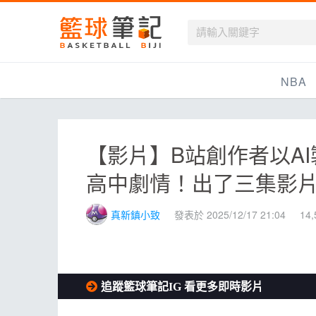
籃球筆記
NBA
最新資訊
【影片】B站創作者以AI製作
新聞報導
高中劇情！出了三集影
賽程
戰績排名
真新鎮小致
發表於 2025/12/17 21:04
14
球隊資訊
追蹤籃球筆記IG 看更多即時影片