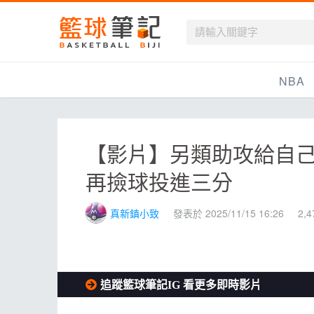
籃球筆記
NBA
最新資訊
【影片】另類助攻給自己
新聞報導
再撿球投進三分
賽程
戰績排名
真新鎮小致
發表於 2025/11/15 16:26
2,
球隊資訊
追蹤籃球筆記IG 看更多即時影片