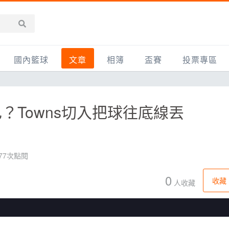
國內籃球
文章
相簿
盃賽
投票專區
新聞報導
全部
IMBC躍動籃球聯盟
精選相簿
DLIVE週末籃球聯賽
？Towns切入把球往底線丟
台灣職籃
新聞報導
網友相簿
Ding Yu頂煜籃球聯盟
TYGS籃球聯盟
UBA
產品活動
影片專區
SCBL 三重康克斯籃球聯盟
UBL
HBL
知識分享
SHUBL世新籃球聯盟
SBC輔大超級盃
477次點閱
球鞋開箱
TBL淡水籃球聯盟
ELITE週日籃球聯盟
0
收藏
人收藏
主打專題
三重女子籃球聯盟
TBSL高中
淡水豆花聯盟
EMPOWER引爆