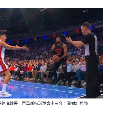
月見山Max League
Rise Basket
ELITE週六籃球聯盟
屏東國民聯盟
CBC中壢籃球聯盟
大港開打高雄籃球聯盟
Max中壢籃球聯盟
BTC籃球聯盟
ELITE週日籃球聯盟-中壢場
s切入後將球往底線丟，再重新持球並命中三分。圖/截自推特