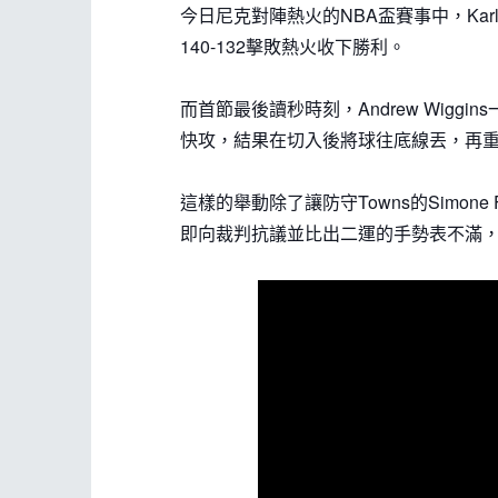
今日尼克對陣熱火的NBA盃賽事中，Karl-
140-132擊敗熱火收下勝利。
而首節最後讀秒時刻，Andrew Wiggins
快攻，結果在切入後將球往底線丟，再
這樣的舉動除了讓防守Towns的Simone Fo
即向裁判抗議並比出二運的手勢表不滿