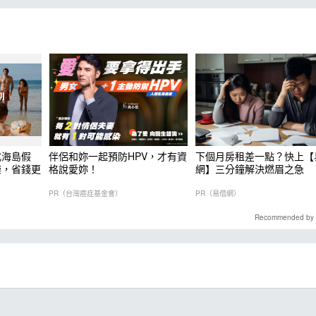
式海島假
伴侶和妳一起預防HPV，才有資
下個月房租差一點？快上【
樂，省錢更
格說愛妳！
網】三分鐘解決燃眉之急
PR（台灣癌症基金會）
PR（易借網）
Recommended by