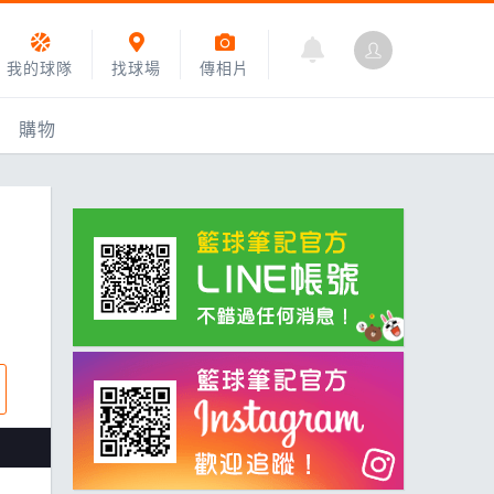
我的球隊
找球場
傳相片
購物
乙組小聯盟
運動訓練