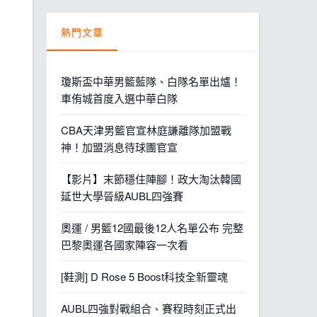
熱門文章
瓊斯盃中華男籃藍隊、白隊名單出爐！
車侑城首度入選中華白隊
CBA天津男籃官宣林庭謙離隊加盟戰
神！加盟消息待球團官宣
【影片】末節穩住陣腳！政大淘汰韓國
延世大學晉級AUBL四強賽
奧運 / 男籃12國最後12人名單公布 完整
巴黎奧運各國家陣容一次看
[鞋測] D Rose 5 Boost科技全新靈魂
AUBL四強對戰組合、賽程時刻正式出