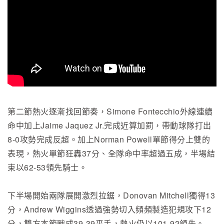
第二節熱火逐漸找回節奏，Simone Fontecchio外線連續
命中加上Jaime Jaquez Jr.完成近算加罰，帶動球隊打出
8-0攻勢完成反超。加上Norman Powell單節得分上雙的
表現，熱火單節狂轟37分、全隊命中率超過五成，半場結
束以62-53領先騎士。
下半場開始兩隊展開激烈拉鋸，Donovan Mitchell獨得13
分，Andrew Wiggins透過強勢切入頻頻製造犯規攻下12
分，雙方本節戰成39-39平手，熱火仍以101-92領先。