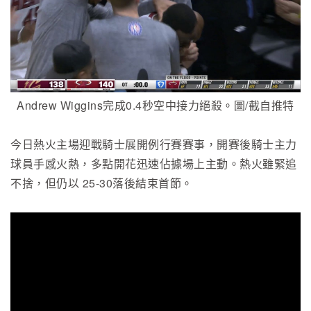
Andrew Wiggins完成0.4秒空中接力絕殺。圖/截自推特
今日熱火主場迎戰騎士展開例行賽賽事，開賽後騎士主力
球員手感火熱，多點開花迅速佔據場上主動。熱火雖緊追
不捨，但仍以 25-30落後結束首節。