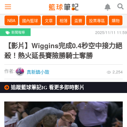
NBA
國內籃球
文章
相簿
盃賽
投票專區
購物
2025/11/11 11:59
新聞報導
【影片】Wiggins完成0.4秒空中接力絕
殺！熱火延長賽險勝騎士奪勝
作者:
真新鎮小致
2,254
追蹤籃球筆記IG 看更多即時影片