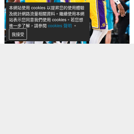
本網站使用 cookies 以提昇您的使用體驗
及統計網路流量相關資料。繼續使用本網
站表示您同意我們使用 cookies。若您想
進一步了解，請參閱
cookies 聲明
。
我接受
湖人於客場擊敗黃蜂收下比賽勝利。圖/截自推特
洛杉磯湖人繼續客場五連戰之旅，本場作客挑戰近期吞下
二連敗的夏洛特黃蜂。開賽後黃蜂贏得跳球，但湖人由
Deandre Ayton空接灌籃拿下分數。後續雙方比分多次戰
平，湖人在中段靠著一波8-2攻勢拉開差距。不過黃蜂外
線手感火熱，連續打近中遠投反超比分，並在節末持續命