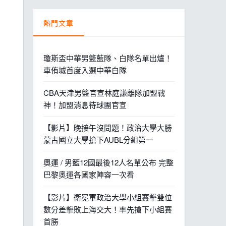
熱門文章
瓊斯盃中華男籃藍隊、白隊名單出爐！
車侑城首度入選中華白隊
CBA天津男籃官宣林庭謙離隊加盟戰
神！加盟消息待球團官宣
【影片】晚接午沒問題！政治大學大勝
蒙古國立大學搶下AUBL分組第一
奧運 / 男籃12國最後12人名單公布 完整
巴黎奧運各國家陣容一次看
【影片】衛冕軍政治大學小組賽擊雙位
數分差擊敗上海交大！率先搶下小組賽
首勝