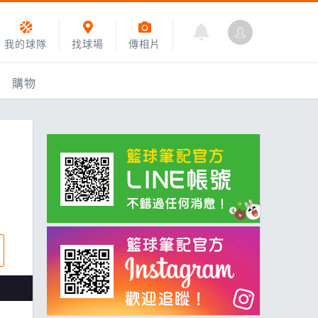
我的球隊
找球場
傳相片
購物
乙組小聯盟
運動訓練