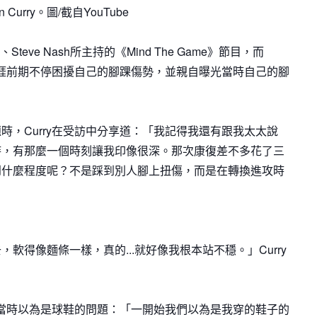
en Curry。圖/截自YouTube
mes、Steve Nash所主持的《Mind The Game》節目，而
於職業生涯前期不停困擾自己的腳踝傷勢，並親自曝光當時自己的腳
時，Curry在受訪中分享道：「我記得我還有跟我太太說
時，有那麼一個時刻讓我印像很深。那次康復差不多花了三
到什麼程度呢？不是踩到別人腳上扭傷，而是在轉換進攻時
軟得像麵條一樣，真的...就好像我根本站不穩。」Curry
自己當時以為是球鞋的問題：「一開始我們以為是我穿的鞋子的