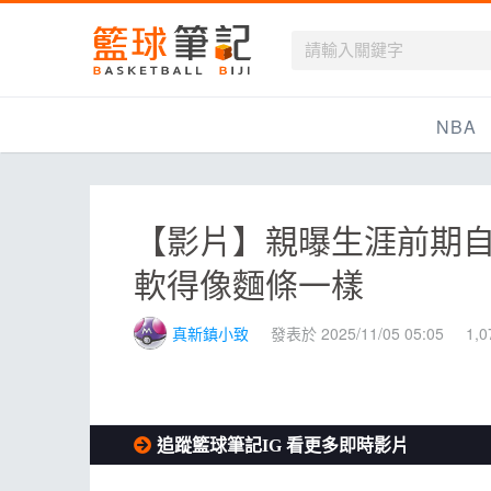
籃球筆記
NBA
最新資訊
【影片】親曝生涯前期自身
新聞報導
軟得像麵條一樣
賽程
戰績排名
真新鎮小致
發表於 2025/11/05 05:05
1,
球隊資訊
追蹤籃球筆記IG 看更多即時影片