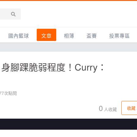
國內籃球
文章
相簿
盃賽
投票專區
新聞報導
全部
IMBC躍動籃球聯盟
精選相簿
DLIVE週末籃球聯賽
腳踝脆弱程度！Curry：
台灣職籃
新聞報導
網友相簿
Ding Yu頂煜籃球聯盟
TYGS籃球聯盟
UBA
產品活動
影片專區
SCBL 三重康克斯籃球聯盟
UBL
HBL
知識分享
SHUBL世新籃球聯盟
SBC輔大超級盃
077次點閱
球鞋開箱
TBL淡水籃球聯盟
ELITE週日籃球聯盟
0
收藏
人收藏
主打專題
三重女子籃球聯盟
TBSL高中
淡水豆花聯盟
EMPOWER引爆