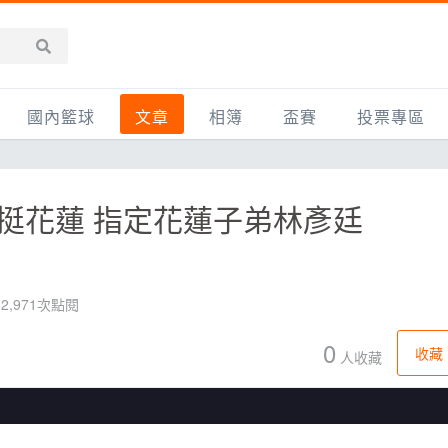
國內籃球
文章
相簿
盃賽
投票專區
新聞報導
全部
IMBC躍動籃球聯盟
精選相簿
DLIVE週末籃球聯賽
萬挺花蓮 指定花蓮子弟林彥廷
台灣職籃
新聞報導
網友相簿
Ding Yu頂煜籃球聯盟
TYGS籃球聯盟
UBA
產品活動
影片專區
SCBL 三重康克斯籃球聯盟
UBL
HBL
知識分享
SHUBL世新籃球聯盟
SBC輔大超級盃
2,971次點閱
球鞋開箱
TBL淡水籃球聯盟
ELITE週日籃球聯盟
0
收藏
人收藏
主打專題
三重女子籃球聯盟
TBSL高中
淡水豆花聯盟
EMPOWER引爆