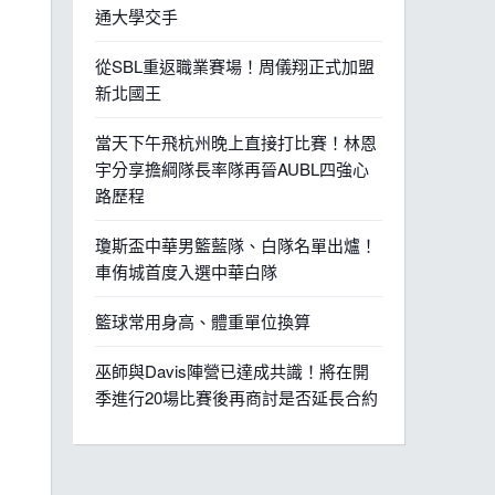
通大學交手
從SBL重返職業賽場！周儀翔正式加盟
新北國王
當天下午飛杭州晚上直接打比賽！林恩
宇分享擔綱隊長率隊再晉AUBL四強心
路歷程
瓊斯盃中華男籃藍隊、白隊名單出爐！
車侑城首度入選中華白隊
籃球常用身高、體重單位換算
巫師與Davis陣營已達成共識！將在開
季進行20場比賽後再商討是否延長合約