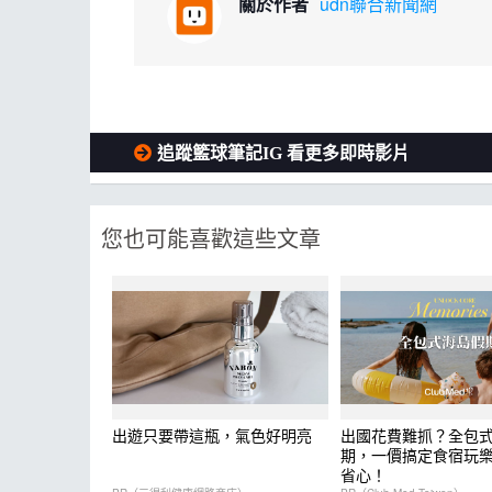
關於作者
udn聯合新聞網
追蹤籃球筆記IG 看更多即時影片
您也可能喜歡這些文章
出遊只要帶這瓶，氣色好明亮
出國花費難抓？全包
期，一價搞定食宿玩
省心！