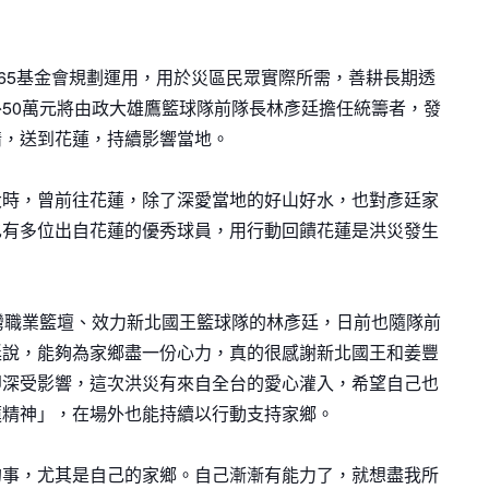
365基金會規劃運用，用於災區民眾實際所需，善耕長期透
50萬元將由政大雄鷹籃球隊前隊長林彥廷擔任統籌者，發
情，送到花蓮，持續影響當地。
大時，曾前往花蓮，除了深愛當地的好山好水，也對彥廷家
也有多位出自花蓮的優秀球員，用行動回饋花蓮是洪災發生
灣職業籃壇、效力新北國王籃球隊的林彥廷，日前也隨隊前
廷說，能夠為家鄉盡一份心力，真的很感謝新北國王和姜豐
即深受影響，這次洪災有來自全台的愛心灌入，希望自己也
蓮精神」，在場外也能持續以行動支持家鄉。
的事，尤其是自己的家鄉。自己漸漸有能力了，就想盡我所