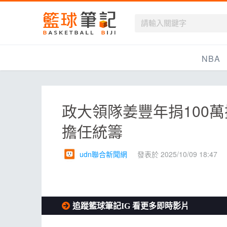
籃球筆記
NBA
最新資訊
政大領隊姜豐年捐100
新聞報導
擔任統籌
賽程
戰績排名
udn聯合新聞網
發表於 2025/10/09 18:47
球隊資訊
追蹤籃球筆記IG 看更多即時影片