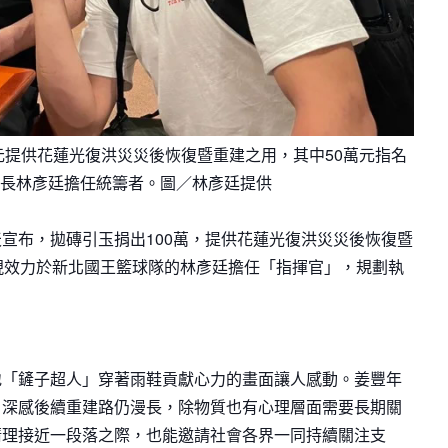
元提供花蓮光復洪災災後恢復暨重建之用，其中50萬元指名
長林彥廷擔任統籌者。圖／林彥廷提供
宣布，拋磚引玉捐出100萬，提供花蓮光復洪災災後恢復暨
現效力於新北國王籃球隊的林彥廷擔任「指揮官」，規劃執
地「鏟子超人」穿著雨鞋貢獻心力的畫面讓人感動。姜豐年
，深感後續重建路仍漫長，除物質也有心理層面需要長期關
清理接近一段落之際，也能邀請社會各界一同持續關注支