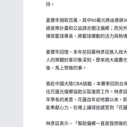
持。
姜豐年捐款百萬，其中50萬元將由善耕
過音樂計畫和公益謀合關注偏鄉；而另外
揮其籃球專長，將籃球運動的活力與熱
姜豐年回憶，多年前招募林彥廷進入政
人的樂觀好客印象深刻。歷來政大雄鷹
後，馬上想做的事。
曾赴中國大陸CBA挑戰，本賽季回到台
往花蓮光復鄉協助災區復原工作。林彥
年學長的美意，花蓮自年初地震以來，
能奉獻心力，在場上讓球迷感受到「花
林彥廷表示，「幫助偏鄉一直是我想做