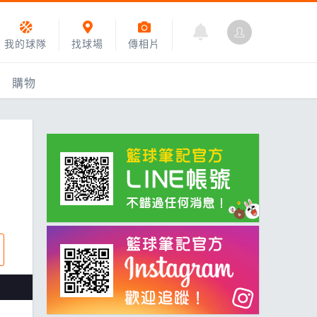
我的球隊
找球場
傳相片
購物
乙組小聯盟
運動訓練