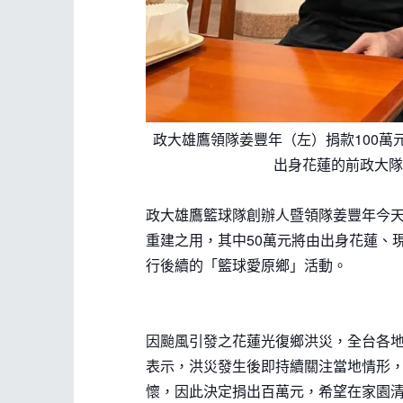
政大雄鷹領隊姜豐年（左）捐款100萬
出身花蓮的前政大隊
政大雄鷹籃球隊創辦人暨領隊姜豐年今天
重建之用，其中50萬元將由出身花蓮、
行後續的「籃球愛原鄉」活動。
因颱風引發之花蓮光復鄉洪災，全台各
表示，洪災發生後即持續關注當地情形
懷，因此決定捐出百萬元，希望在家園