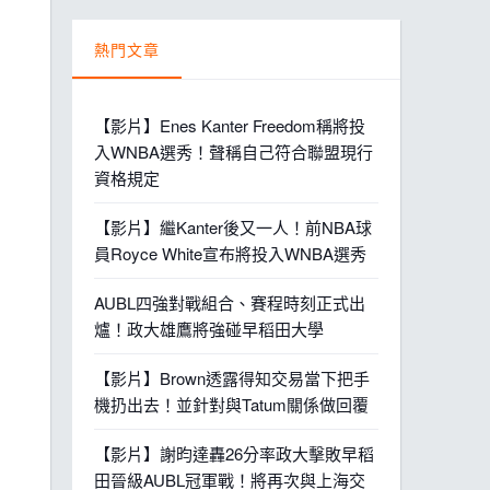
熱門文章
【影片】Enes Kanter Freedom稱將投
入WNBA選秀！聲稱自己符合聯盟現行
資格規定
【影片】繼Kanter後又一人！前NBA球
員Royce White宣布將投入WNBA選秀
AUBL四強對戰組合、賽程時刻正式出
爐！政大雄鷹將強碰早稻田大學
【影片】Brown透露得知交易當下把手
機扔出去！並針對與Tatum關係做回覆
【影片】謝昀達轟26分率政大擊敗早稻
田晉級AUBL冠軍戰！將再次與上海交