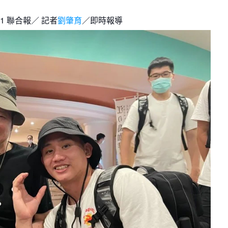
月見山Max League
Rise Basket
41
聯合報／ 記者
劉肇育
／即時報導
ELITE週六籃球聯盟
屏東國民聯盟
CBC中壢籃球聯盟
大港開打高雄籃球聯盟
Max中壢籃球聯盟
BTC籃球聯盟
ELITE週日籃球聯盟-中壢場