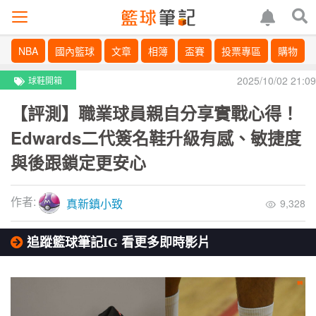
NBA
國內籃球
文章
相簿
盃賽
投票專區
購物
2025/10/02 21:09
球鞋開箱
【評測】職業球員親自分享實戰心得！
Edwards二代簽名鞋升級有感、敏捷度
與後跟鎖定更安心
作者:
真新鎮小致
9,328
追蹤籃球筆記IG 看更多即時影片