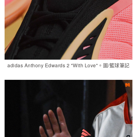
adidas Anthony Edwards 2 "With Love"。圖/籃球筆記