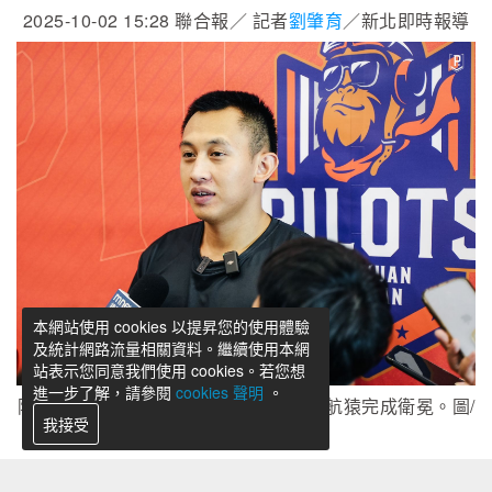
2025-10-02 15:28
聯合報／ 記者
劉肇育
／新北即時報導
本網站使用 cookies 以提昇您的使用體驗
及統計網路流量相關資料。繼續使用本網
站表示您同意我們使用 cookies。若您想
進一步了解，請參閱
cookies 聲明
。
陳將双瘦身有成，期待新賽季能幫助領航猿完成衛冕。圖/
我接受
領航猿