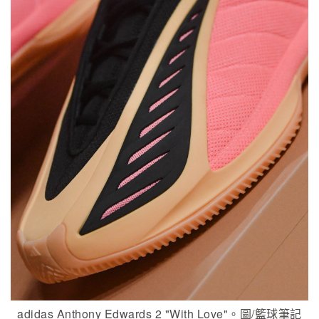
adidas Anthony Edwards 2 "With Love"。圖/籃球筆記