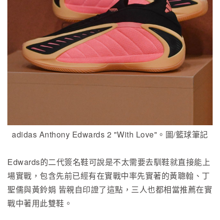
adidas Anthony Edwards 2 "With Love"。圖/籃球筆記
Edwards的二代簽名鞋可說是不太需要去馴鞋就直接能上
場實戰，包含先前已經有在實戰中率先實著的黃聰翰、丁
聖儒與黃鈴娟 皆親自印證了這點，三人也都相當推薦在實
戰中著用此雙鞋。