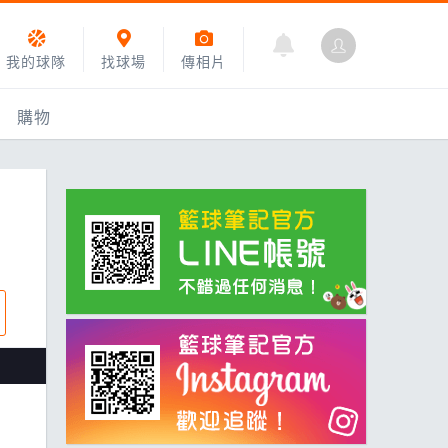
我的球隊
找球場
傳相片
購物
乙組小聯盟
運動訓練