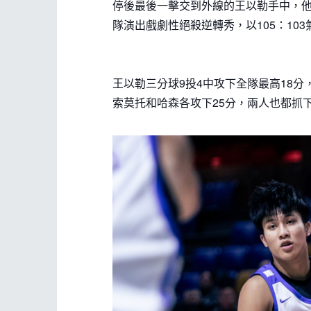
停後最後一擊交到外線的王以勒手中，他
隊演出戲劇性絕殺逆轉秀，以105：10
王以勒三分球9投4中攻下全隊最高18分
索莫托和哈森各攻下25分，兩人也都抓