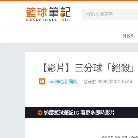
籃球筆記
NBA
最新資訊
【影片】三分球「絕殺」
新聞報導
賽程
udn聯合新聞網
發表於 2025/09/07 15:04
戰績排名
球隊資訊
追蹤籃球筆記IG 看更多即時影片
2025-09-07 13: