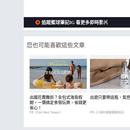
追蹤籃球筆記IG 看更多即時影片
您也可能喜歡這些文章
出國花費難抓？全包式海島假
出遊只要帶這瓶，氣
期，一價搞定食宿玩樂，省錢更
省心！
PR（Club Med Taiwan）
PR（三得利健康網路商店）