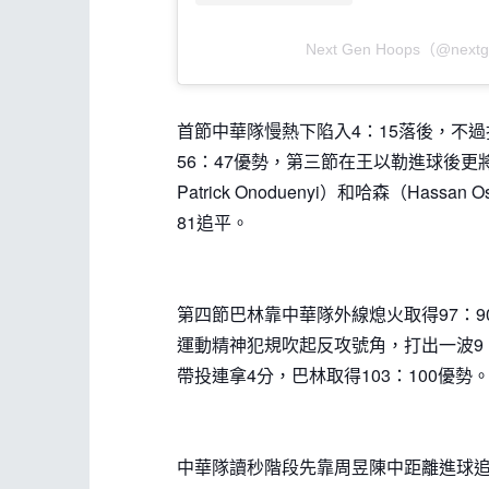
Next Gen Hoops（@ne
首節中華隊慢熱下陷入4：15落後，不過
56：47優勢，第三節在王以勒進球後更將
Patrick Onoduenyi）和哈森（Hassa
81追平。
第四節巴林靠中華隊外線熄火取得97：9
運動精神犯規吹起反攻號角，打出一波9：
帶投連拿4分，巴林取得103：100優勢
中華隊讀秒階段先靠周昱陳中距離進球追