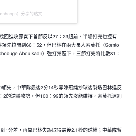
xtgenhoops）分享的貼文
找回進攻節奏下首節反以27：23超前，半場打完也握有
領先拉開到66：52，但巴林在兩大長人索莫托（Somto
n Oshobuge Abdulkadir）強打禁區下，三節打完將比數81：
0領先，中華隊最後2分14秒靠陳冠緁抄球後製造巴林違反
2的逆轉攻勢，但100：99的領先沒能維持，索莫托連罰
。
到1分差，再靠巴林失誤取得最後2.1秒的球權；中華隊暫