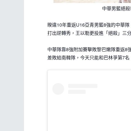
中華男籃絕殺巴
暌違10年重返U16亞青男籃8強的中華
打出逆轉秀，王以勒更投進「絕殺」三分球
中華隊靠8強附加賽擊敗黎巴嫩隊重返8
差敗給南韓隊，今天只能和巴林爭第7名