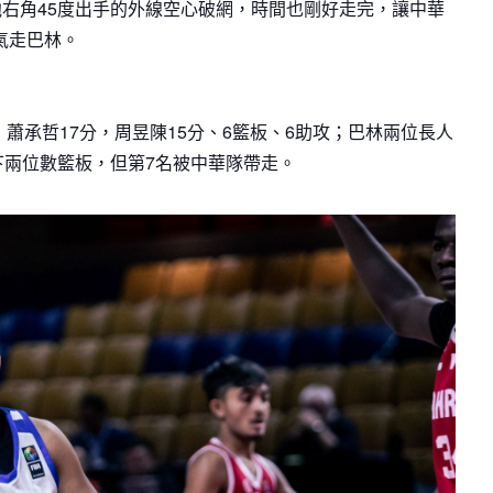
右角45度出手的外線空心破網，時間也剛好走完，讓中華
3氣走巴林。
，蕭承哲17分，周昱陳15分、6籃板、6助攻；巴林兩位長人
下兩位數籃板，但第7名被中華隊帶走。