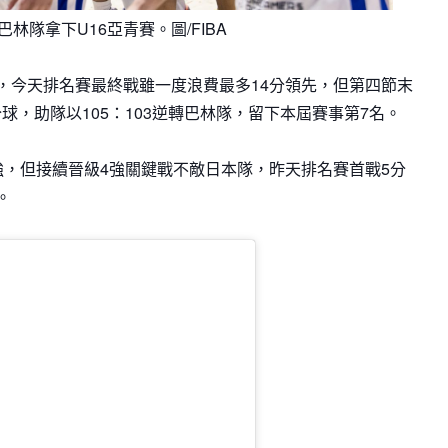
林隊拿下U16亞青賽。圖/FIBA
隊，今天排名賽最終戰雖一度浪費最多14分領先，但第四節末
，助隊以105：103逆轉巴林隊，留下本屆賽事第7名。
強，但接續晉級4強關鍵戰不敵日本隊，昨天排名賽首戰5分
。