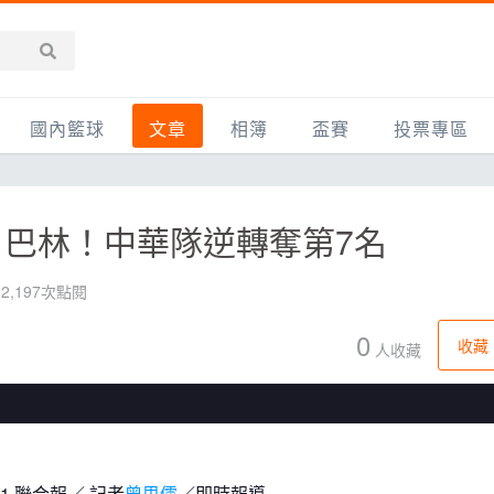
國內籃球
文章
相簿
盃賽
投票專區
新聞報導
全部
IMBC躍動籃球聯盟
精選相簿
DLIVE週末籃球聯賽
巴林！中華隊逆轉奪第7名
台灣職籃
新聞報導
網友相簿
Ding Yu頂煜籃球聯盟
TYGS籃球聯盟
UBA
產品活動
影片專區
SCBL 三重康克斯籃球聯盟
UBL
2,197次點閱
HBL
知識分享
SHUBL世新籃球聯盟
SBC輔大超級盃
0
收藏
人收藏
球鞋開箱
TBL淡水籃球聯盟
ELITE週日籃球聯盟
主打專題
三重女子籃球聯盟
TBSL高中
淡水豆花聯盟
EMPOWER引爆
31
聯合報／ 記者
曾思儒
／即時報導