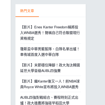
熱門文章
【影片】Enes Kanter Freedom稱將投
入WNBA選秀！聲稱自己符合聯盟現行
資格規定
瓊斯盃中華男籃藍隊、白隊名單出爐！
車侑城首度入選中華白隊
【影片】末節穩住陣腳！政大淘汰韓國
延世大學晉級AUBL四強賽
【影片】繼Kanter後又一人！前NBA球
員Royce White宣布將投入WNBA選秀
AUBL四強對戰組合、賽程時刻正式出
爐！政大雄鷹將強碰早稻田大學