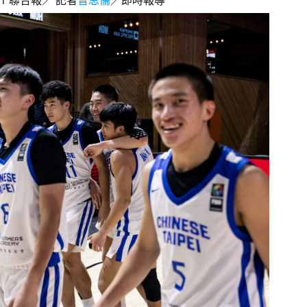
月見山Max League
Rise Basket
ELITE週六籃球聯盟
屏東國民聯盟
CBC中壢籃球聯盟
大港開打高雄籃球聯盟
Max中壢籃球聯盟
BTC籃球聯盟
ELITE週日籃球聯盟-中壢場