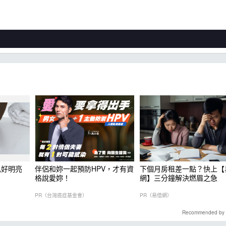
色好明亮
伴侶和妳一起預防HPV，才有資
下個月房租差一點？快上【
格說愛妳！
網】三分鐘解決燃眉之急
PR（台灣癌症基金會）
PR（易借網）
Recommended by