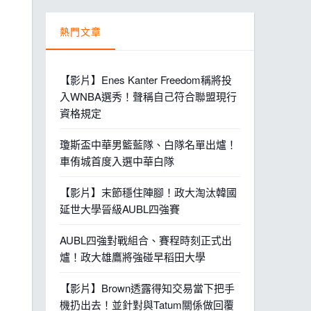
熱門文章
【影片】Enes Kanter Freedom稱將投
入WNBA選秀！聲稱自己符合聯盟現行
資格規定
瓊斯盃中華男籃藍隊、白隊名單出爐！
車侑城首度入選中華白隊
【影片】末節穩住陣腳！政大淘汰韓國
延世大學晉級AUBL四強賽
AUBL四強對戰組合、賽程時刻正式出
爐！政大雄鷹將強碰早稻田大學
【影片】Brown透露得知交易當下把手
機扔出去！並針對與Tatum關係做回覆