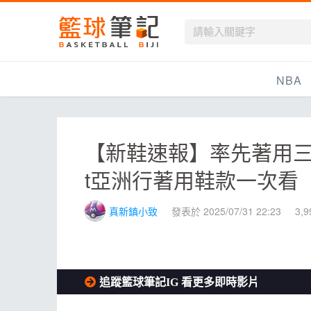
籃球筆記
NBA
最新資訊
【新鞋速報】率先著用三
新聞報導
t亞洲行著用鞋款一次看
賽程
戰績排名
真新鎮小致
發表於 2025/07/31 22:23
3,
球隊資訊
追蹤籃球筆記IG 看更多即時影片