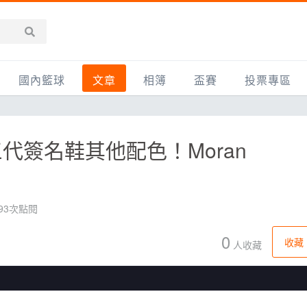
國內籃球
文章
相簿
盃賽
投票專區
新聞報導
全部
IMBC躍動籃球聯盟
精選相簿
DLIVE週末籃球聯賽
代簽名鞋其他配色！Moran
台灣職籃
新聞報導
網友相簿
Ding Yu頂煜籃球聯盟
TYGS籃球聯盟
UBA
產品活動
影片專區
SCBL 三重康克斯籃球聯盟
UBL
HBL
知識分享
SHUBL世新籃球聯盟
SBC輔大超級盃
993次點閱
球鞋開箱
TBL淡水籃球聯盟
ELITE週日籃球聯盟
0
收藏
人收藏
主打專題
三重女子籃球聯盟
TBSL高中
淡水豆花聯盟
EMPOWER引爆