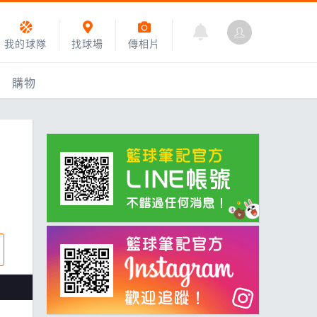
我的球隊
找球場
傳相片
購物
乙組小聯盟
運動訓練