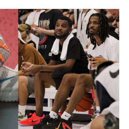
月見山Max League
Rise Basket
ELITE週六籃球聯盟
屏東國民聯盟
CBC中壢籃球聯盟
大港開打高雄籃球聯盟
Max中壢籃球聯盟
BTC籃球聯盟
ELITE週日籃球聯盟-中壢場