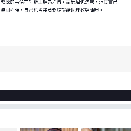
護教練的事情在社群上廣為流傳，高錦瑋也透露，這其實已
大運回程時，自己也曾將商務艙讓給助理教練陳暉。