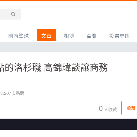
國內籃球
文章
相簿
盃賽
投票專區
新聞報導
全部
IMBC躍動籃球聯盟
精選相簿
DLIVE週末籃球聯賽
4點的洛杉磯 高錦瑋談讓商務
台灣職籃
新聞報導
網友相簿
Ding Yu頂煜籃球聯盟
TYGS籃球聯盟
UBA
產品活動
影片專區
SCBL 三重康克斯籃球聯盟
UBL
HBL
知識分享
SHUBL世新籃球聯盟
SBC輔大超級盃
3,207次點閱
球鞋開箱
TBL淡水籃球聯盟
ELITE週日籃球聯盟
0
收藏
人收藏
主打專題
三重女子籃球聯盟
TBSL高中
淡水豆花聯盟
EMPOWER引爆