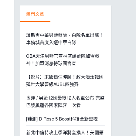
熱門文章
瓊斯盃中華男籃藍隊、白隊名單出爐！
車侑城首度入選中華白隊
CBA天津男籃官宣林庭謙離隊加盟戰
神！加盟消息待球團官宣
【影片】末節穩住陣腳！政大淘汰韓國
延世大學晉級AUBL四強賽
奧運 / 男籃12國最後12人名單公布 完整
巴黎奧運各國家陣容一次看
[鞋測] D Rose 5 Boost科技全新靈魂
新北中信特攻上季洋將全換人！美國籍