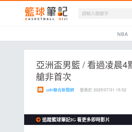
籃球筆記
NBA
最新資訊
亞洲盃男籃 / 看過凌晨
新聞報導
艙非首次
賽程
戰績排名
udn聯合新聞網
發表於 2025/07/31 15:52
球隊資訊
追蹤籃球筆記IG 看更多即時影片