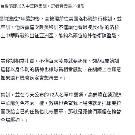
返台後隨即加入中華隊集訓。記者黃義書／攝影
豐雲豹達成7年續約後，高錦瑋前往美國洛杉磯進行移訓，並
集訓，他透露這次赴美移訓不僅讓他看過凌晨4點的洛杉
披上中華隊戰袍出征亞洲盃，能夠為兩位旅外後衛陳盈駿、
美移訓相當扎實，不僅每天凌晨就要起床、5點就開始訓
，這樣以身作則的精神也讓球員相當感動，在訓練上也願意
來如果還有機會肯定會想再去。」
集訓，並在今天公布的12人名單中獲選，高錦瑋在談到這
到中華隊角色不太一樣，教練也希望我上場時就是把節奏拉
，而我給自己的任務也比較簡單，那就是讓他們兩個在輪替
些全場壓迫。」