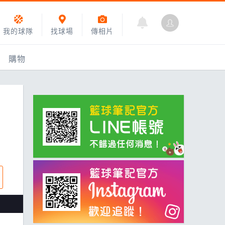
我的球隊
找球場
傳相片
購物
乙組小聯盟
運動訓練