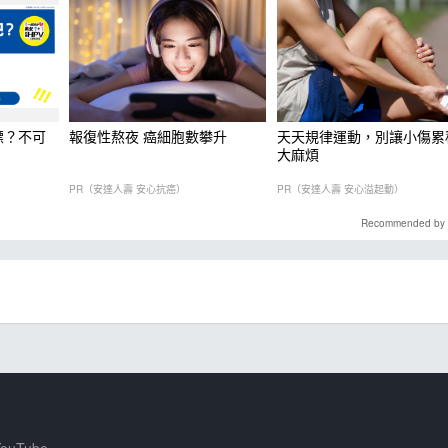
標？不可
報復性熬夜 癌細胞數攀升
天天規律運動，別讓小傷累
大麻煩
PR（安達人壽 安心抗癌）
PR（安達人壽 安心溢起動）
Recommended by
ouTube