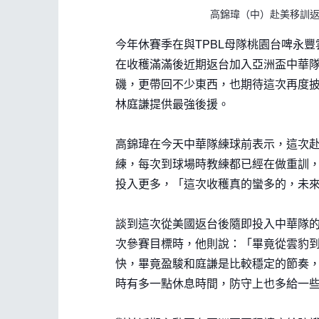
高錦瑋（中）赴美移訓
今年休賽季在與TPBL母隊桃園台啤永
在收穫滿滿後近期返台加入亞洲盃中華隊
磯，更帶回不少東西，也期待這次再度
林庭謙提供最強後援。
高錦瑋在今天中華隊練球前表示，這次赴
練，每次到球場時教練都已經在做重訓
投入更多，「這次收穫真的蠻多的，未
談到這次從美國返台後隨即投入中華隊的
次參賽目標時，他則說：「畢竟從雲豹
快，畢竟盈駿和庭謙是比較穩定的節奏
時有多一點休息時間，防守上也多給一