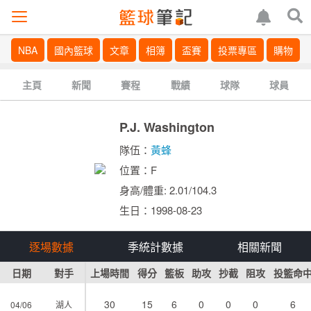
NBA
國內籃球
文章
相簿
盃賽
投票專區
購物
主頁
新聞
賽程
戰績
球隊
球員
P.J. Washington
隊伍：
黃蜂
位置：F
身高/體重: 2.01/104.3
生日：1998-08-23
逐場數據
季統計數據
相關新聞
日期
對手
上場時間
得分
籃板
助攻
抄截
阻攻
投籃命
30
15
6
0
0
0
6
04/06
湖人