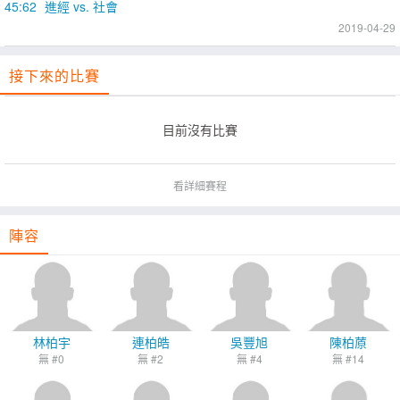
45:62
進經 vs. 社會
2019-04-29
接下來的比賽
目前沒有比賽
看詳細賽程
陣容
林柏宇
連柏皓
吳豐旭
陳柏蒝
無 #0
無 #2
無 #4
無 #14