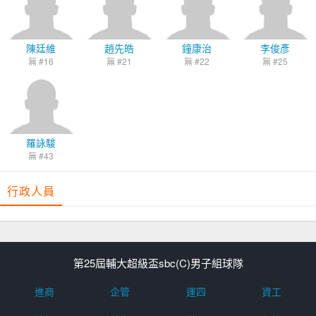
陳廷維
趙先皓
鐘康治
李俊彥
無 #16
無 #21
無 #22
無 #25
羅詠駿
無 #43
行政人員
第25屆輔大超級盃sbc(C)男子組球隊
進商
企管
運四
資工