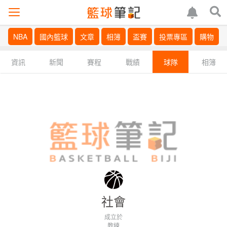
NBA
國內籃球
文章
相簿
盃賽
投票專區
購物
資訊
新聞
賽程
戰績
球隊
相簿
社會
成立於
教練