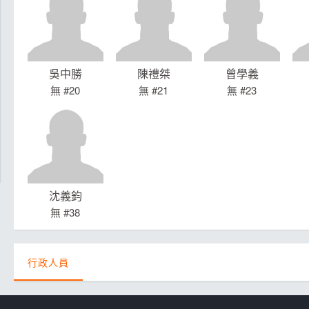
吳中勝
陳禮桀
曾學義
無 #20
無 #21
無 #23
沈義鈞
無 #38
行政人員