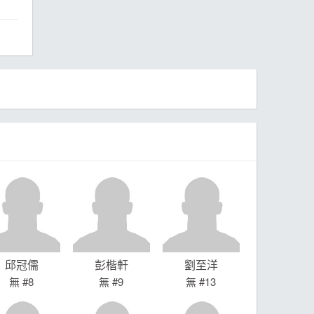
ball League
邱冠儒
彭楷軒
劉至洋
無 #8
無 #9
無 #13