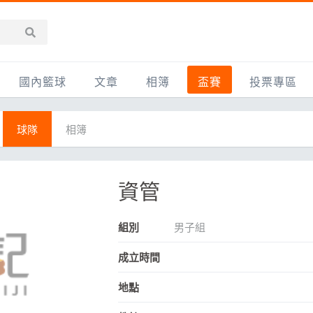
國內籃球
文章
相簿
盃賽
投票專區
新聞報導
全部
IMBC躍動籃球聯盟
精選相簿
DLIVE週末籃球聯賽
球隊
相簿
台灣職籃
新聞報導
網友相簿
Ding Yu頂煜籃球聯盟
TYGS籃球聯盟
UBA
產品活動
影片專區
SCBL 三重康克斯籃球聯盟
UBL
資管
HBL
知識分享
SHUBL世新籃球聯盟
SBC輔大超級盃
組別
男子組
球鞋開箱
TBL淡水籃球聯盟
ELITE週日籃球聯盟
成立時間
主打專題
三重女子籃球聯盟
TBSL高中
地點
淡水豆花聯盟
EMPOWER引爆