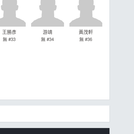
王勝彥
游靖
黃茂軒
無 #33
無 #34
無 #36