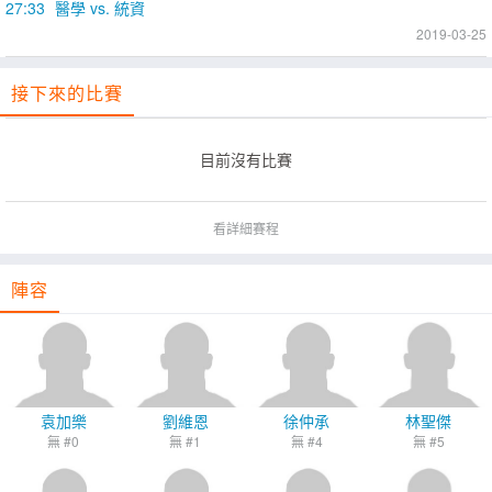
27:33
醫學 vs. 統資
2019-03-25
接下來的比賽
目前沒有比賽
看詳細賽程
陣容
袁加樂
劉維恩
徐仲承
林聖傑
無 #0
無 #1
無 #4
無 #5