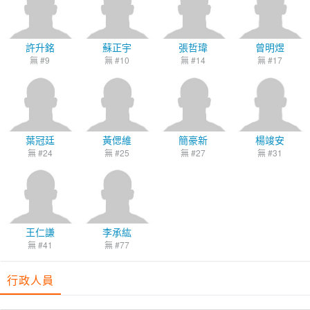
許升銘
蘇正宇
張哲瑋
曾明煜
無 #9
無 #10
無 #14
無 #17
葉冠廷
黃偲維
簡豪新
楊竣安
無 #24
無 #25
無 #27
無 #31
王仁謙
李承紘
無 #41
無 #77
行政人員