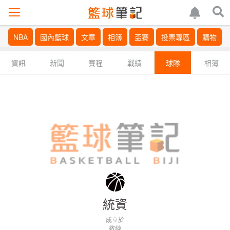
NBA
國內籃球
文章
相簿
盃賽
投票專區
購物
資訊
新聞
賽程
戰績
球隊
相簿
統資
成立於
教練