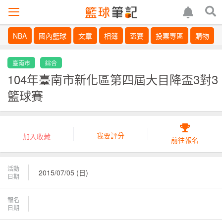
NBA
國內籃球
文章
相簿
盃賽
投票專區
購物
臺南市
綜合
104年臺南市新化區第四屆大目降盃3對3
籃球賽
我要評分
加入收藏
前往報名
活動
2015/07/05 (日)
日期
報名
日期