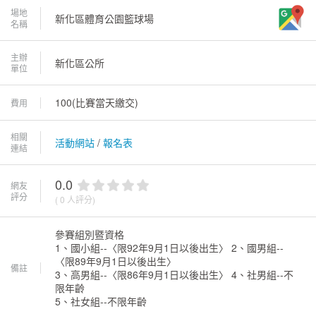
場地
新化區體育公園籃球場
名稱
主辦
新化區公所
單位
100(比賽當天繳交)
費用
相關
活動網站
/
報名表
連結
0.0
網友
評分
( 0 人評分)
參賽組別暨資格
1、國小組--〈限92年9月1日以後出生〉 2、國男組--
〈限89年9月1日以後出生〉
備註
3、高男組--〈限86年9月1日以後出生〉 4、社男組--不
限年齡
5、社女組--不限年齡